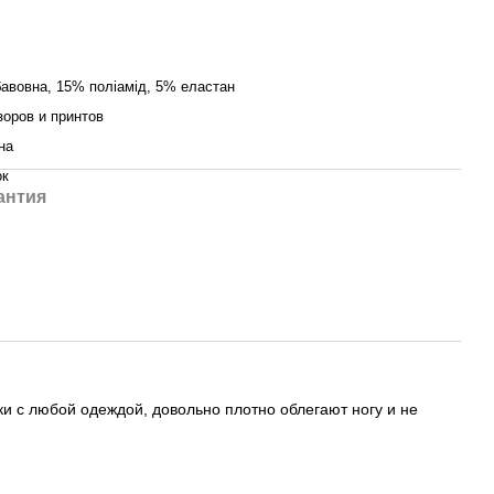
авовна, 15% поліамід, 5% еластан
зоров и принтов
на
ок
антия
и с любой одеждой, довольно плотно облегают ногу и не