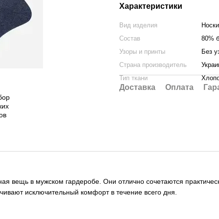
Характеристики
Вид изделия
Носки
Состав
80% б
Узоры и принты
Без у
Страна производитель
Украи
Тип ткани
Хлоп
Доставка
Оплата
Гар
ая вещь в мужском гардеробе. Они отлично сочетаются практическ
ечивают исключительный комфорт в течение всего дня.