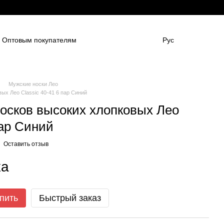
Оптовым покупателям
Рус
нным компаниям
в
Для боулинг клубов
НАШИ ПАРТНЕНРЫ
Гарантии
FAQ
Мужские носки Лео
ых Лео Classic 40-41 6 пар Синий
осков высоких хлопковых Лео
пар Синий
Оставить отзыв
ка
пить
Быстрый заказ