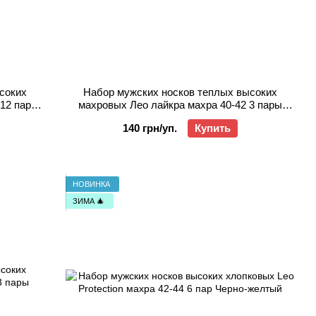
соких
Набор мужских носков теплых высоких
12 пар
махровых Лео лайкра махра 40-42 3 пары
й
Джинс
140 грн/уп.
Купить
НОВИНКА
ЗИМА 🎄