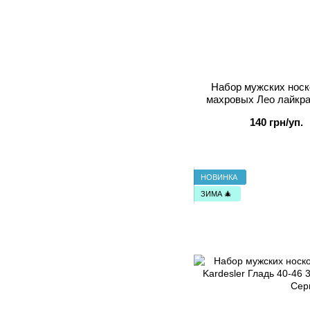
Набор мужских носк
махровых Лео лайкра
Джи
140 грн/уп.
НОВИНКА
ЗИМА 🎄