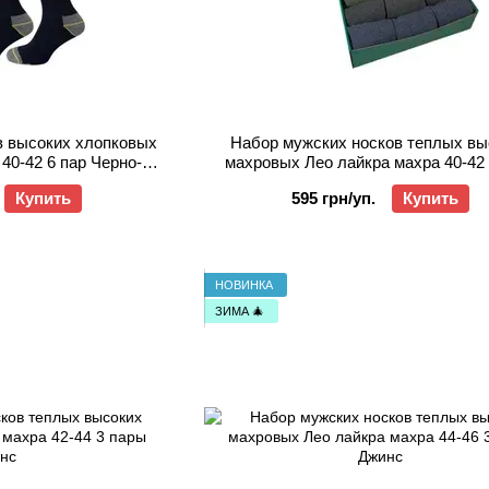
в высоких хлопковых
Набор мужских носков теплых вы
 40-42 6 пар Черно-
махровых Лео лайкра махра 40-42 
тый
Серый/Олива/Джинс/Черны
Купить
595 грн/уп.
Купить
НОВИНКА
ЗИМА 🎄