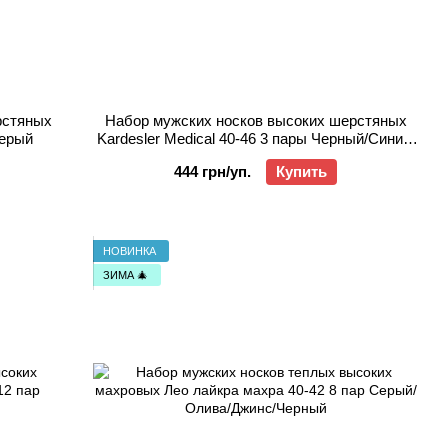
рстяных
Набор мужских носков высоких шерстяных
Серый
Kardesler Medical 40-46 3 пары Черный/Синий/
Серый
444 грн/уп.
Купить
НОВИНКА
ЗИМА 🎄