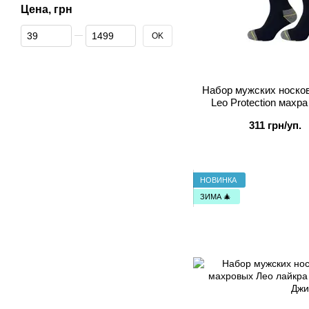
Цена, грн
От Цена, грн
До Цена, грн
OK
Набор мужских носко
Leo Protection махра
жел
311 грн/уп.
НОВИНКА
ЗИМА 🎄