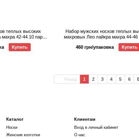
ов теплых высоких
Набор мужских носков теплых вы
 махра 42-44 10 пар
махровых Лео лайкра махра 44-46 
ый
Серый
ка
Купить
460 грн/упаковка
Купить
Назад
1
2
3
4
5
6
Каталог
Клиентам
Носки
Вход в личный кабинет
Женские колготки
О нас