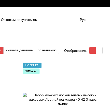
Оптовым покупателям
Рус
нным компаниям
в
Для боулинг клубов
НАШИ ПАРТНЕНРЫ
Гарантии
FAQ
и
сначала дешевле
по названию
Отображение:
НОВИНКА
ЗИМА 🎄