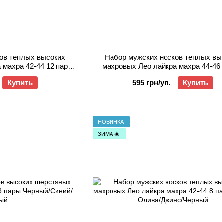
ов теплых высоких
Набор мужских носков теплых вы
 махра 42-44 12 пар
махровых Лео лайкра махра 44-46 
Джинс/Черный
Серый/Олива/Джинс/Черны
Купить
595 грн/уп.
Купить
НОВИНКА
ЗИМА 🎄