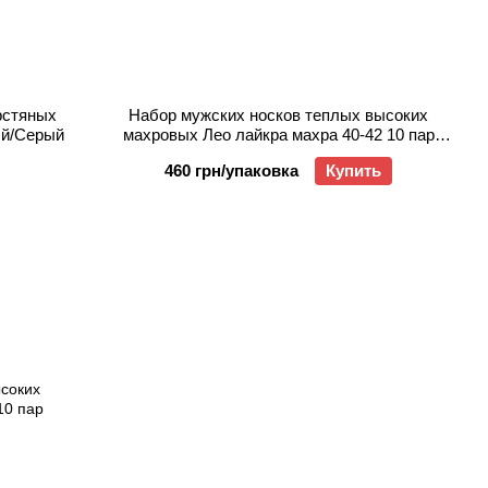
рстяных
Набор мужских носков теплых высоких
ый/Серый
махровых Лео лайкра махра 40-42 10 пар
Серый
460 грн/упаковка
Купить