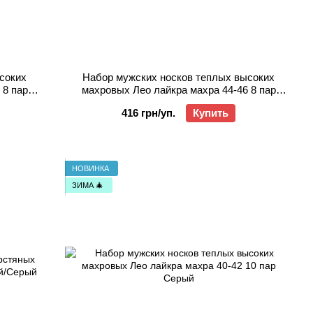
соких
Набор мужских носков теплых высоких
 8 пар
махровых Лео лайкра махра 44-46 8 пар
й
Серый/Олива/Джинс/Черный
416 грн/уп.
Купить
НОВИНКА
ЗИМА 🎄