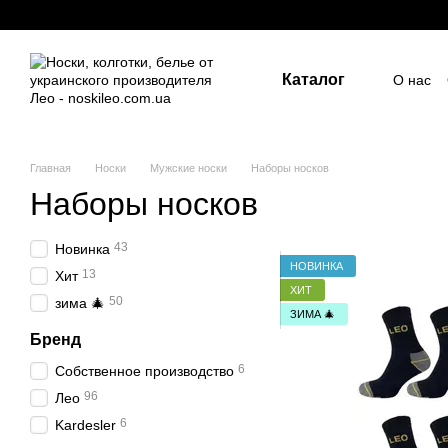
Перейти к основному контенту
Каталог
О нас
Госуд
Пост
Индив
ПУБЛ
Главная
Носки
Мужские носки
Наборы носков
Наборы носков
43
Новинка
НОВИНКА
13
Хит
ХИТ
50
зима 🎄
ЗИМА 🎄
Бренд
6
Собственное производство
96
Лео
6
Kardesler