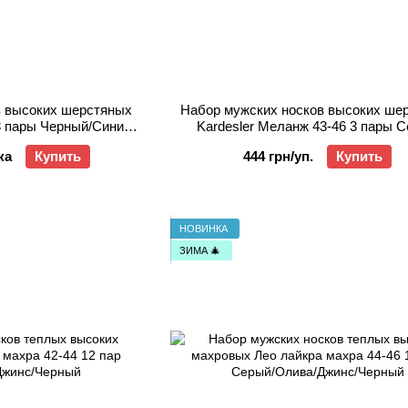
в высоких шерстяных
Набор мужских носков высоких ше
 3 пары Черный/Синий/
Kardesler Меланж 43-46 3 пары 
ый
ка
Купить
444 грн/уп.
Купить
НОВИНКА
ЗИМА 🎄