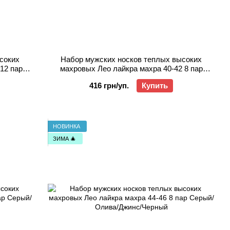
соких
Набор мужских носков теплых высоких
12 пар
махровых Лео лайкра махра 40-42 8 пар
й
Серый/Олива/Джинс/Черный
416 грн/уп.
Купить
НОВИНКА
ЗИМА 🎄