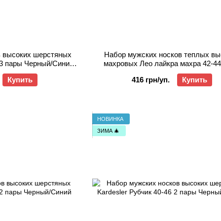
в высоких шерстяных
Набор мужских носков теплых вы
 3 пары Черный/Синий/
махровых Лео лайкра махра 42-44
ый
Серый/Олива/Джинс/Черны
Купить
416 грн/уп.
Купить
НОВИНКА
ЗИМА 🎄