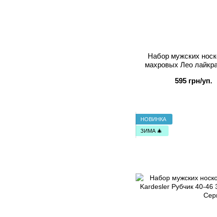
Набор мужских носк
махровых Лео лайкра
Серый/Олива/
595 грн/уп.
НОВИНКА
ЗИМА 🎄