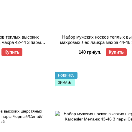
ов теплых высоких
Набор мужских носков теплых вы
 махра 42-44 3 пары
махровых Лео лайкра махра 44-46 
нс
Джинс
Купить
140 грн/уп.
Купить
НОВИНКА
ЗИМА 🎄