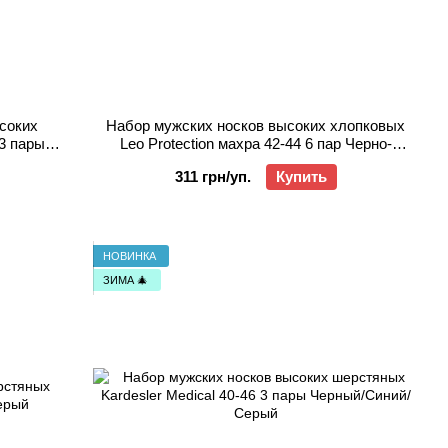
соких
Набор мужских носков высоких хлопковых
3 пары
Leo Protection махра 42-44 6 пар Черно-
желтый
311 грн/уп.
Купить
НОВИНКА
ЗИМА 🎄