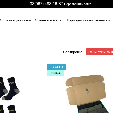
+38(067) 488-16-87
Перезвонить вам?
Оплата и доставка
Обмен и возврат
Корпоративным клиентам
арственным предприятиям
Участникам тендеров
Производстве
авщикам спецодежды и СИЗ
Для детских развлекательных центро
идуальные заказы (дизайн и модели)
Блог
Размерные сетки
ИЧНЫЙ ДОГОВОР (ОФЕРТА)
Контактная информация
по популярност
Сортировка:
НОВИНКА
ЗИМА 🎄