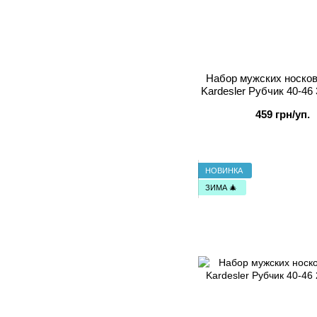
Набор мужских носко
Kardesler Рубчик 40-46
Сер
459 грн/уп.
НОВИНКА
ЗИМА 🎄