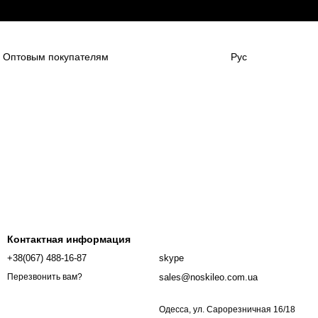
Оптовым покупателям
Рус
нным компаниям
в
Для боулинг клубов
НАШИ ПАРТНЕНРЫ
Гарантии
FAQ
Контактная информация
+38(067) 488-16-87
skype
sales@noskileo.com.ua
Перезвонить вам?
Одесса, ул. Сарорезничная 16/18