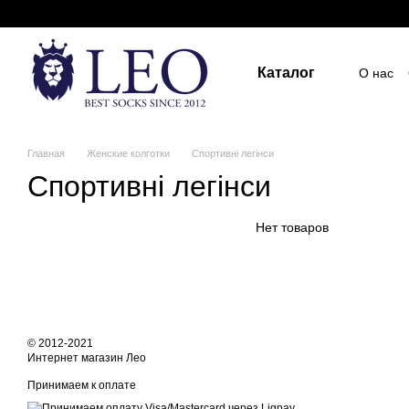
Перейти к основному контенту
Каталог
О нас
Госуд
Пост
Индив
ПУБЛ
Главная
Женские колготки
Спортивні легінси
Спортивні легінси
Нет товаров
© 2012-2021
Интернет магазин Лео
Принимаем к оплате