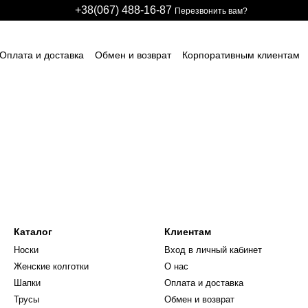
+38(067) 488-16-87
Перезвонить вам?
Оплата и доставка
Обмен и возврат
Корпоративным клиентам
арственным предприятиям
Участникам тендеров
Производстве
авщикам спецодежды и СИЗ
Для детских развлекательных центро
идуальные заказы (дизайн и модели)
Блог
Размерные сетки
ИЧНЫЙ ДОГОВОР (ОФЕРТА)
Контактная информация
Каталог
Клиентам
Носки
Вход в личный кабинет
Женские колготки
О нас
Шапки
Оплата и доставка
Трусы
Обмен и возврат