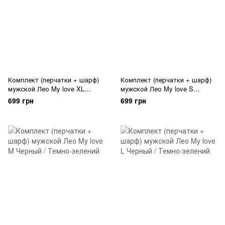
Комплект (перчатки + шарф)
Комплект (перчатки + шарф)
мужской Лео My love XL
мужской Лео My love S
Черный / Серый
Черный / Темно-зелений
699 грн
699 грн