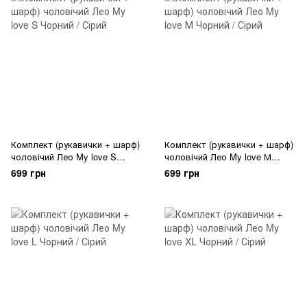
Комплект (рукавички + шарф)
Комплект (рукавички + шарф)
чоловічий Лео My love S
чоловічий Лео My love М
Чорний / Сірий
Чорний / Сірий
699 грн
699 грн