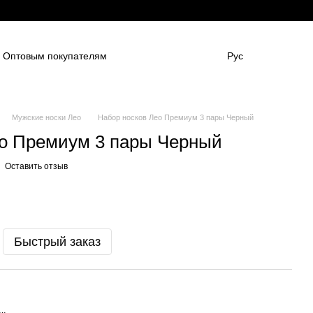
Оптовым покупателям
Рус
нным компаниям
в
Для боулинг клубов
НАШИ ПАРТНЕНРЫ
Гарантии
FAQ
Мужские носки Лео
Набор носков Лео Премиум 3 пары Черный
ео Премиум 3 пары Черный
Оставить отзыв
Быстрый заказ