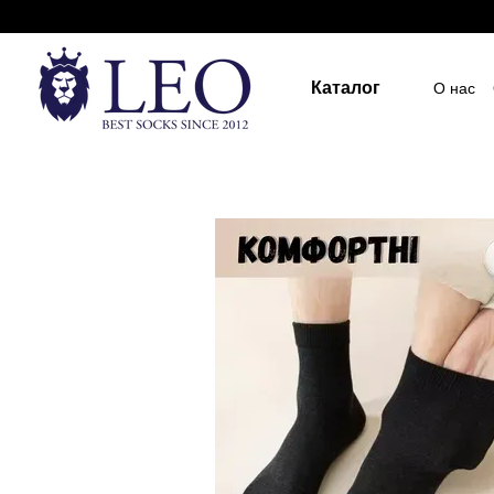
Перейти к основному контенту
Каталог
О нас
Госуд
Пост
Индив
ПУБЛ