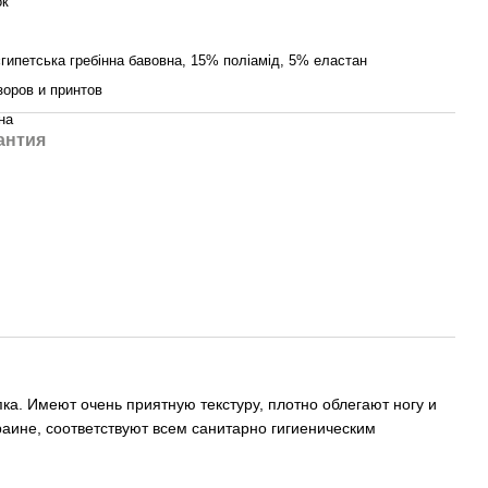
ок
гипетська гребінна бавовна, 15% поліамід, 5% еластан
зоров и принтов
на
антия
пка. Имеют очень приятную текстуру, плотно облегают ногу и
аине, соответствуют всем санитарно гигиеническим