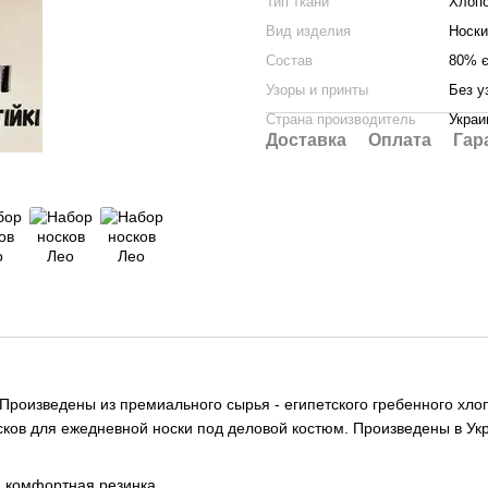
Тип ткани
Хлоп
Вид изделия
Носки
Состав
80% є
Узоры и принты
Без у
Страна производитель
Украи
Доставка
Оплата
Гар
 Произведены из премиального сырья - египетского гребенного хло
сков для ежедневной носки под деловой костюм. Произведены в Укр
я комфортная резинка