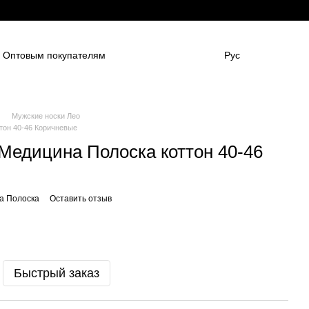
Оптовым покупателям
Рус
нным компаниям
в
Для боулинг клубов
НАШИ ПАРТНЕНРЫ
Гарантии
FAQ
Мужские носки Лео
тон 40-46 Коричневые
 Медицина Полоска коттон 40-46
а Полоска
Оставить отзыв
Быстрый заказ