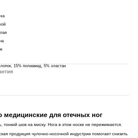
ска
кой
слая
на
ок
лопок, 15% полиамид, 5% эластан
антия
о медицинские для отечных ног
 тонкий шов на миску. Нога в этом носке не пережимается.
ская продукция чулочно-носочной индустрии помогает снизить