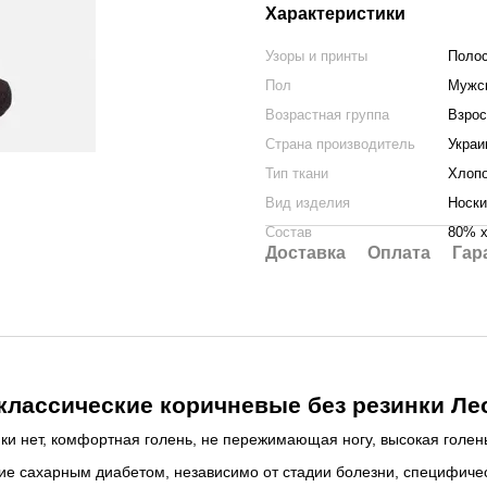
Характеристики
Узоры и принты
Поло
Пол
Мужс
Возрастная группа
Взро
Страна производитель
Украи
Тип ткани
Хлоп
Вид изделия
Носки
Состав
80% х
Доставка
Оплата
Гар
лассические коричневые без резинки Ле
и нет, комфортная голень, не пережимающая ногу, высокая голень,
щие сахарным диабетом, независимо от стадии болезни, специфиче