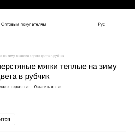
Оптовым покупателям
Рус
нным компаниям
в
Для боулинг клубов
НАШИ ПАРТНЕНРЫ
Гарантии
FAQ
 на зиму высокие серого цвета в рубчик
ерстяные мягки теплые на зиму
вета в рубчик
ужские шерстяные
Оставить отзыв
ится