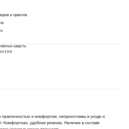
зоров и принтов
на
ть
овечья шерсть
антия
я практичностью и комфортом, неприхотливы в уходе и
ют. Комфортная, удобная резинка. Наличие в составе
носки имеют высокую прочность.