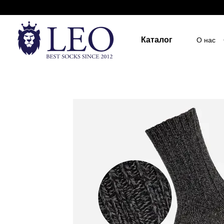
Перейти к основному контенту
Каталог
О нас
Госуд
Пост
Индив
ПУБЛ