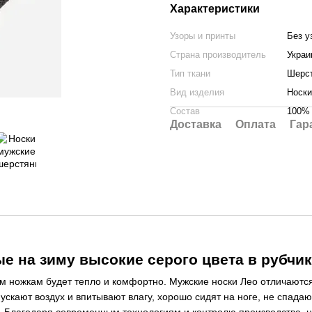
Характеристики
Узоры и принты
Без у
Страна производитель
Украи
Тип ткани
Шерс
Вид изделия
Носки
Состав
100% 
Доставка
Оплата
Гар
е на зиму высокие серого цвета в рубчик
им ножкам будет тепло и комфортно. Мужские носки Лео отличаютс
пускают воздух и впитывают влагу, хорошо сидят на ноге, не спада
ь. Благодаря современным технологиям и контролю производства, 