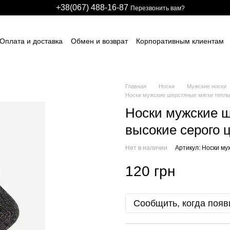
+38(067) 488-16-87
Перезвонить вам?
Оплата и доставка
Обмен и возврат
Корпоративным клиентам
арственным предприятиям
Участникам тендеров
Производстве
авщикам спецодежды и СИЗ
Для детских развлекательных центро
идуальные заказы (дизайн и модели)
Блог
Размерные сетки
ИЧНЫЙ ДОГОВОР (ОФЕРТА)
Контактная информация
Главная
Носки
Мужские носки
Носки мужские шерстяные мягки теплые
Носки мужские ш
высокие серого ц
Нет в наличии
Артикул: Носки м
120 грн
Сообщить, когда появ