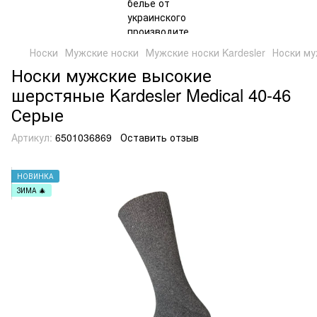
Носки
Мужские носки
Мужские носки Kardesler
Носки му
Носки мужские высокие
шерстяные Kardesler Medical 40-46
Серые
Артикул:
6501036869
Оставить отзыв
НОВИНКА
ЗИМА 🎄