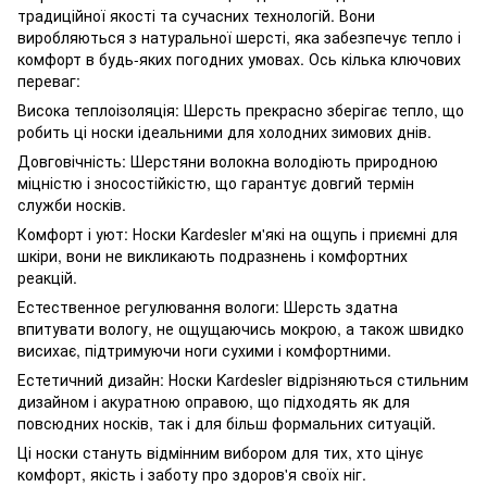
традиційної якості та сучасних технологій. Вони
виробляються з натуральної шерсті, яка забезпечує тепло і
комфорт в будь-яких погодних умовах. Ось кілька ключових
переваг:
Висока теплоізоляція: Шерсть прекрасно зберігає тепло, що
робить ці носки ідеальними для холодних зимових днів.
Довговічність: Шерстяни волокна володіють природною
міцністю і зносостійкістю, що гарантує довгий термін
служби носків.
Комфорт і уют: Носки Kardesler м'які на ощупь і приємні для
шкіри, вони не викликають подразнень і комфортних
реакцій.
Естественное регулювання вологи: Шерсть здатна
впитувати вологу, не ощущаючись мокрою, а також швидко
висихає, підтримуючи ноги сухими і комфортними.
Естетичний дизайн: Носки Kardesler відрізняються стильним
дизайном і акуратною оправою, що підходять як для
повсюдних носків, так і для більш формальних ситуацій.
Ці носки стануть відмінним вибором для тих, хто цінує
комфорт, якість і заботу про здоров'я своїх ніг.