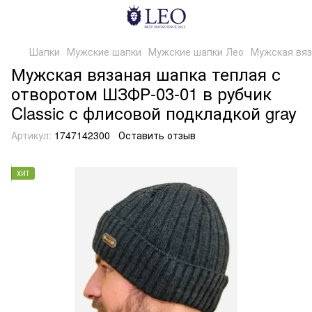
Шапки
Мужские шапки
Мужские шапки Лео
Мужская вяз
Мужская вязаная шапка теплая с
отворотом ШЗФР-03-01 в рубчик
Classic с флисовой подкладкой gray
Артикул:
1747142300
Оставить отзыв
ХИТ