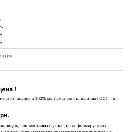
д
кс
я
ок
антия
ена !
ачество товаров и 100% соответствие стандартам ГОСТ – в
рн.
 на ощупь, неприхотливы в уходе, не деформируются в