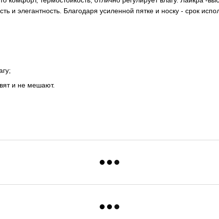
то комфорт, термостойкость, отлично регулирует влагу. Лайкра -в
ость и элегантность. Благодаря усиленной пятке и носку - срок исп
агу;
вят и не мешают.