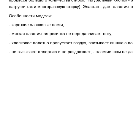
процессе большого количества стирок. Натуральный хлопок - э
нагрузки так и многоразовую стирку). Эластан - дает эластичн
Особенности модели:
- короткие хлопковые носки;
- мягкая эластичная резинка не передавливает ногу;
- хлопковое полотно пропускает воздух, впитывает лишнюю вл
- не вызывают аллергию и не раздражает; - плоские швы не да