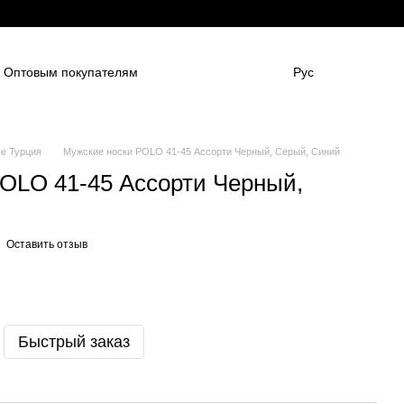
Оптовым покупателям
Рус
нным компаниям
в
Для боулинг клубов
НАШИ ПАРТНЕНРЫ
Гарантии
FAQ
е Турция
Мужские носки POLO 41-45 Ассорти Черный, Серый, Синий
OLO 41-45 Ассорти Черный,
Оставить отзыв
Быстрый заказ