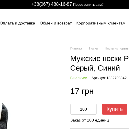
+38(067) 488-16-87
Перезвонить вам?
Оплата и доставка
Обмен и возврат
Корпоративным клиентам
арственным предприятиям
Участникам тендеров
Производстве
авщикам спецодежды и СИЗ
Для детских развлекательных центро
идуальные заказы (дизайн и модели)
Блог
Размерные сетки
ИЧНЫЙ ДОГОВОР (ОФЕРТА)
Контактная информация
Главная
Носки
Носки импортны
Мужские носки P
Серый, Синий
В наличии
Артикул: 1832708842
17 грн
Купить
Заказ от 100 единиц