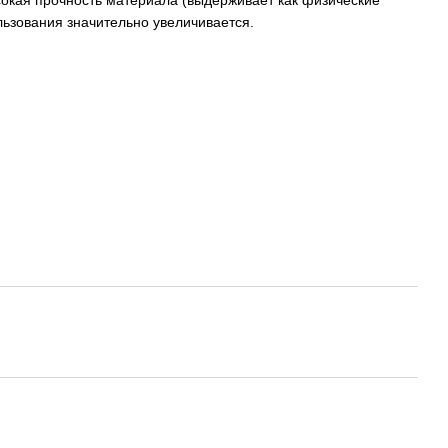
ысокая прочность материала (выдерживает как физические
ользования значительно увеличивается.