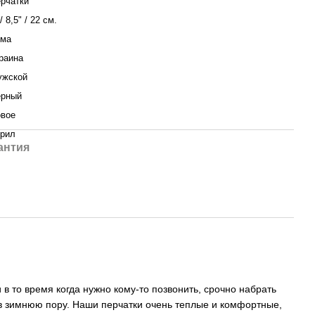
рчатки
/ 8,5" / 22 см.
има
раина
ужской
ерный
вое
рил
антия
в то время когда нужно кому-то позвонить, срочно набрать
в зимнюю пору. Наши перчатки очень теплые и комфортные,