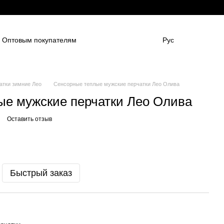
Оптовым покупателям
Рус
нным компаниям
в
Для боулинг клубов
НАШИ ПАРТНЕНРЫ
Гарантии
FAQ
атки зимние Лео
Сенсорные теплые мужские перчатки Лео Олива
ые мужские перчатки Лео Олива
Оставить отзыв
Быстрый заказ