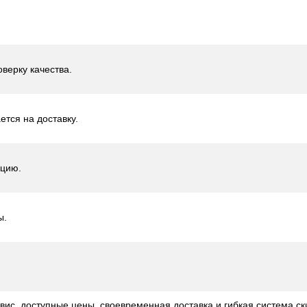
верку качества.
ется на доставку.
ацию.
ы.
с, доступные цены, своевременная доставка и гибкая система ск