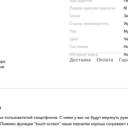
Вид изделия
Пе
Размер мужских перчаток
M 
Сезон
З
Страна производитель
Ук
Пол
М
Цвет
Ч
Состояние
Но
Материал верха
Ак
Доставка
Оплата
Гар
о
 пользователей смартфонов. С ними у вас не будут мерзнуть руки 
омимо функции "touch screen" наши перчатки хорошо согревают 