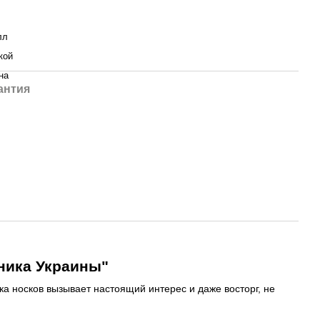
лл
кой
на
антия
ника Украины"
а носков вызывает настоящий интерес и даже восторг, не