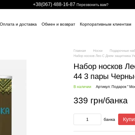
+38(067) 488-16-87
Перезвонить вам?
Оплата и доставка
Обмен и возврат
Корпоративным клиентам
арственным предприятиям
Участникам тендеров
Производстве
авщикам спецодежды и СИЗ
Для детских развлекательных центро
идуальные заказы (дизайн и модели)
Блог
Размерные сетки
ИЧНЫЙ ДОГОВОР (ОФЕРТА)
Контактная информация
Главная
Носки
Подарочные наб
Набор носков Лео С Днем защитника У
Набор носков Ле
44 3 пары Черны
В наличии
Артикул: Подарок " Мо
339 грн/банка
Купи
банка