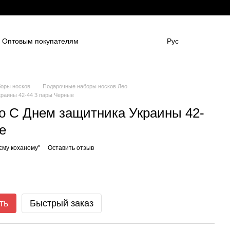
Оптовым покупателям
Рус
нным компаниям
в
Для боулинг клубов
НАШИ ПАРТНЕНРЫ
Гарантии
FAQ
оры носков
Подарочные наборы носков Лео
краины 42-44 3 пары Черные
о С Днем защитника Украины 42-
е
єму коханому"
Оставить отзыв
ть
Быстрый заказ