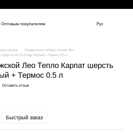
Оптовым покупателям
Рус
нным компаниям
в
Для боулинг клубов
НАШИ ПАРТНЕНРЫ
Гарантии
FAQ
оры носков
Подарочные наборы носков Лео
т шерсть 42-43 5 пар Черный + Термос 0.5 л
жской Лео Тепло Карпат шерсть
ый + Термос 0.5 л
Оставить отзыв
Быстрый заказ