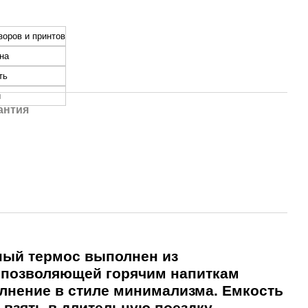
зоров и принтов
на
ть
и
антия
ьный термос выполнен из
 позволяющей горячим напиткам
лнение в стиле минимализма. Емкость
взять в длительную поездку,