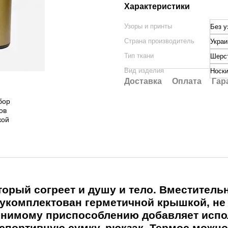
Характеристики
Узоры и принты
Без у
Страна производитель
Украи
Тип ткани
Шерс
Вид изделия
Носк
Доставка
Оплата
Гар
оторый согреет и душу и тело. Вместител
укомплектован герметичной крышкой, не
менимому приспособлению добавляет испо
спортивную сумку, рюкзак. Термос можно 