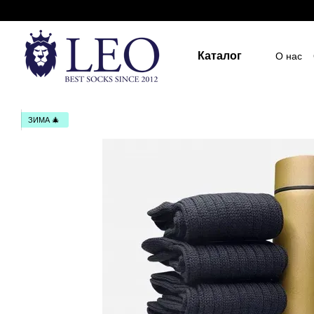
Перейти к основному контенту
Каталог
О нас
Госуд
Пост
Индив
ПУБЛ
ЗИМА 🎄