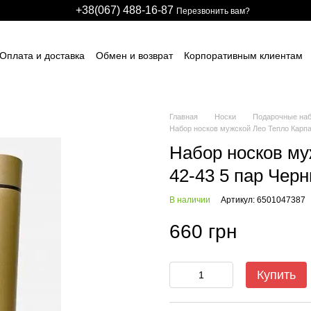
+38(067) 488-16-87
Перезвонить вам?
Оплата и доставка
Обмен и возврат
Корпоративным клиентам
арственным предприятиям
Участникам тендеров
Производстве
авщикам спецодежды и СИЗ
Для детских развлекательных центро
идуальные заказы (дизайн и модели)
Блог
Размерные сетки
ИЧНЫЙ ДОГОВОР (ОФЕРТА)
Контактная информация
Главная
Носки
Подарочные наб
Набор носков мужской Лео Тепло Карпа
Набор носков му
42-43 5 пар Черн
В наличии
Артикул: 6501047387
660 грн
Купить