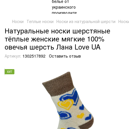
Носки
Теплые носки
Носки из натуральной шерсти
Носк
Натуральные носки шерстяные
тёплые женские мягкие 100%
овечья шерсть Лана Love UA
Артикул:
1302517892
Оставить отзыв
ХИТ