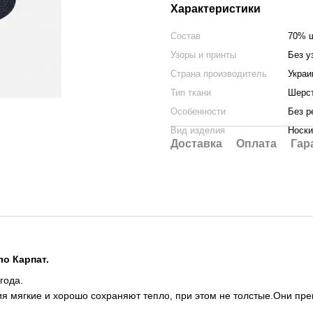
Характеристики
Состав
70% ш
Узоры и принты
Без у
Страна производитель
Украи
Тип ткани
Шерс
Особенности
Без р
Вид изделия
Носки
Доставка
Оплата
Гар
ло Карпат.
года.
я мягкие и хорошо сохраняют тепло, при этом не толстые.Они пре