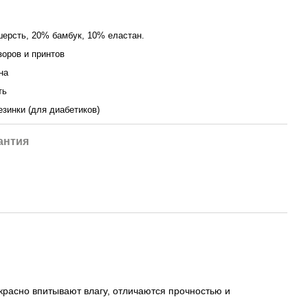
ерсть, 20% бамбук, 10% еластан.
зоров и принтов
на
ть
езинки (для диабетиков)
антия
красно впитывают влагу, отличаются прочностью и