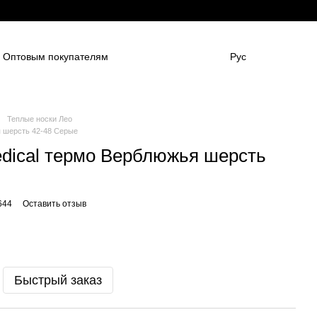
Оптовым покупателям
Рус
нным компаниям
в
Для боулинг клубов
НАШИ ПАРТНЕНРЫ
Гарантии
FAQ
Теплые носки Лео
я шерсть 42-48 Серые
dical термо Верблюжья шерсть
644
Оставить отзыв
Быстрый заказ