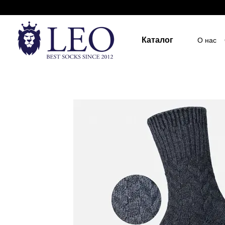
Перейти к основному контенту
Каталог
О нас
Госуд
Пост
Индив
ПУБЛ