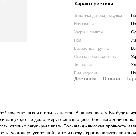
Характеристики
Тематика декора, рисунка
Бе
Назначение
По
Узоры и принты
Од
Пол
Же
Возрастная группа
Вз
Страна производитель
Ук
Тип ткани
Хл
Вид изделия
Но
Доставка
Оплата
Гар
лей качественных и стильных носков. В наших носкам Вы будете ч
ливы в уходе, не деформируются в процессе большого количества с
сть, отлично регулирует влагу. Полиамид - высокая прочность мат
ность. Благодаря усиленной пятке и носку - срок использования зн