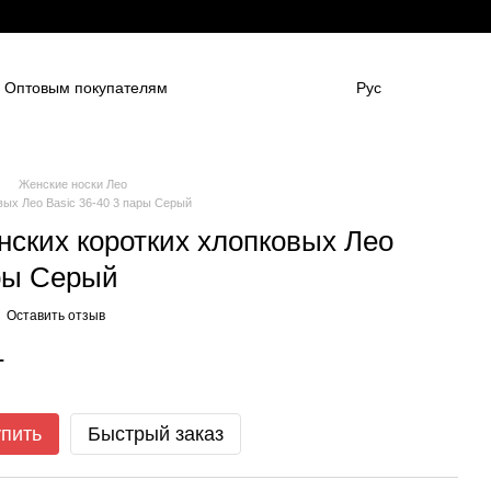
Оптовым покупателям
Рус
нным компаниям
в
Для боулинг клубов
НАШИ ПАРТНЕНРЫ
Гарантии
FAQ
Женские носки Лео
вых Лео Basic 36-40 3 пары Серый
нских коротких хлопковых Лео
ары Серый
Оставить отзыв
т
упить
Быстрый заказ