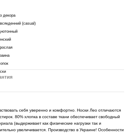
з декора
всякденний (casual)
нотонный
нский
рослая
раина
опок
ски
антия
увствовать себя уверенно и комфортно. Носки Лео отличаются
тирок. 80% хлопка в составе ткани обеспечивает свободный
ериала (выдерживает как физические нагрузки так и
ачительно увеличивается. Производство в Украине! Особенности