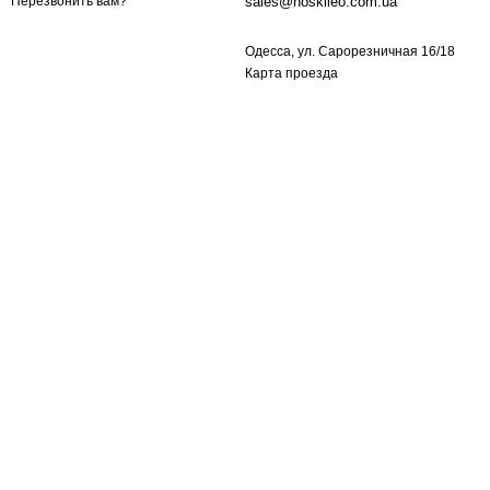
sales@noskileo.com.ua
Перезвонить вам?
Одесса, ул. Сарорезничная 16/18
Карта проезда