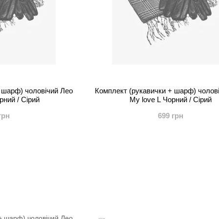
 шарф) чоловічий Лео
Комплект (рукавички + шарф) чолов
рний / Сірий
My love L Чорний / Сірий
грн
699 грн