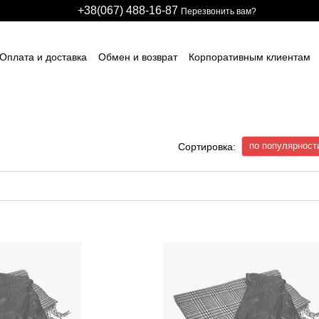
+38(067) 488-16-87
Перезвонить вам?
Оплата и доставка
Обмен и возврат
Корпоративным клиентам
арственным предприятиям
Участникам тендеров
Производстве
авщикам спецодежды и СИЗ
Для детских развлекательных центро
идуальные заказы (дизайн и модели)
Блог
Размерные сетки
ИЧНЫЙ ДОГОВОР (ОФЕРТА)
Контактная информация
по популярност
Сортировка: