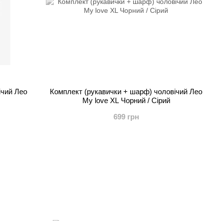
ічий Лео
Комплект (рукавички + шарф) чоловічий Лео
My love XL Чорний / Сірий
699 грн