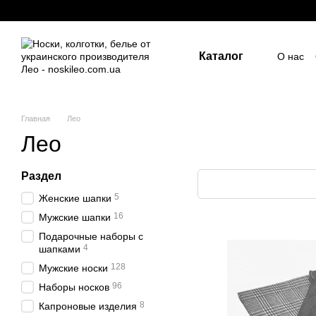
Перейти к основному контенту
Каталог
О нас
Госуд
Пост
Индив
ПУБЛ
Главная
Лео
Лео
Раздел
5
Женские шапки
16
Мужские шапки
Подарочные наборы с
4
шапками
128
Мужские носки
96
Наборы носков
8
Капроновые изделия