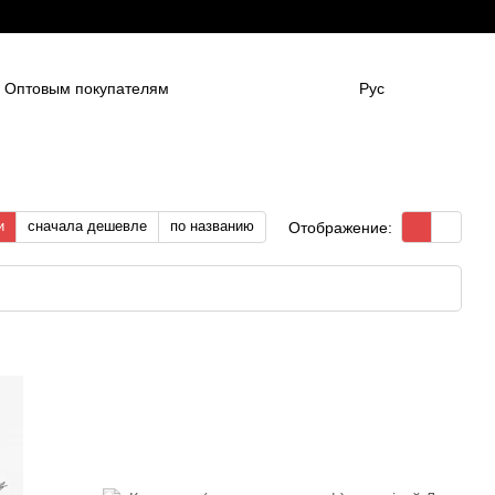
Оптовым покупателям
Рус
нным компаниям
в
Для боулинг клубов
НАШИ ПАРТНЕНРЫ
Гарантии
FAQ
и
сначала дешевле
по названию
Отображение: