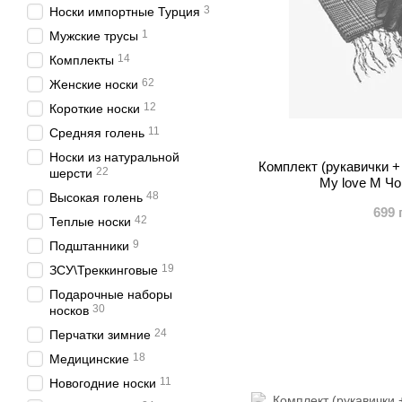
3
Носки импортные Турция
1
Мужские трусы
14
Комплекты
62
Женские носки
12
Короткие носки
11
Средняя голень
Носки из натуральной
Комплект (рукавички +
22
шерсти
My love М Чо
48
Высокая голень
699 
42
Теплые носки
9
Подштанники
19
ЗСУ\Треккинговые
Подарочные наборы
30
носков
24
Перчатки зимние
18
Медицинские
11
Новогодние носки