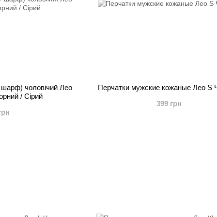
 шарф) чоловічий Лео
Перчатки мужские кожаные Лео S 
орний / Сірий
399 грн
грн