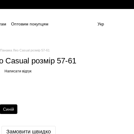
там
Оптовим покупцям
Укр
ям
Постачальникам спецодягу та ЗІЗ
амовлення (дизайн та моделі)
Блог
 (ОФЕРТА)
Контактна інформація
 Панама Лео Casual розмір 57-61
 Casual розмір 57-61
Написати відгук
Синій
Замовити швидко