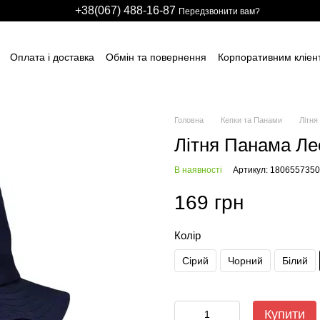
+38(067) 488-16-87
Передзвонити вам?
Оплата і доставка
Обмін та повернення
Корпоративним кліен
вним підприємствам
Учасникам тендерів
Виробничим компані
итячих розважальних центрів
Для боулінг клубів
Індивідуальні з
ні сітки
НАШІ ПАРТНЕРИ
Гарантії
FAQ
ПУБЛІЧНИЙ ДОГОВІР
Головна
Кепки та Панами
Літня
Літня Панама Лео
В наявності
Артикул: 1806557350
169 грн
Колір
Сірий
Чорний
Білий
Купити