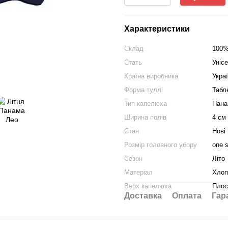
Характеристики
Склад
100%
Стать
Уніс
Країна виробника
Укра
Форма туллі
Табл
Тип капелюха
Пана
Ширина полів
4 см
Стан
Нові
Розмір головного убору
one s
Сезон
Літо
Матеріал
Хлоп
Верх капелюха
Плос
Доставка
Оплата
Гар