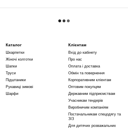
Каталог
Клієнтам
Шкарпетки
Вхід до кабінету
Жіночі колготки
Про нас
Шапки
Оплата і доставка
Труси
Обмін та повернення
Підштаники
Корпоративним кліентам
Рукавиці зимові
Оптовим покупцям
Шарфи
Державним підприємствам
Учасникам тендерів
Виробничим компаніям
Постачальникам спецодягу та
ЗІЗ
Для дитячих розважальних