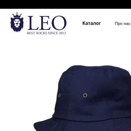
Перейти до основного контенту
Каталог
Про нас
Держа
Для д
Розмір