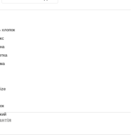
 хлопок
екс
їна
етка
ма
ize
ок
кий
антія