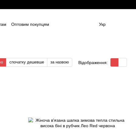
там
Оптовим покупцям
Укр
ям
Постачальникам спецодягу та ЗІЗ
амовлення (дизайн та моделі)
Блог
 (ОФЕРТА)
Контактна інформація
тю
спочатку дешевше
за назвою
Відображення: