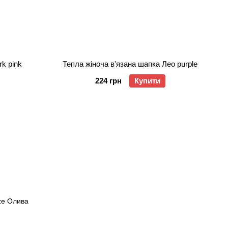
rk pink
Тепла жіноча в'язана шапка Лео purple
224 грн
Купити