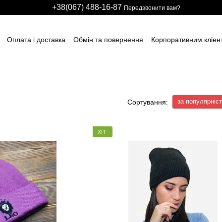
+38(067) 488-16-87
Передзвонити вам?
Оплата і доставка
Обмін та повернення
Корпоративним кліен
вним підприємствам
Учасникам тендерів
Виробничим компані
итячих розважальних центрів
Для боулінг клубів
Індивідуальні з
ні сітки
НАШІ ПАРТНЕРИ
Гарантії
FAQ
ПУБЛІЧНИЙ ДОГОВІР
за популярніс
Сортування:
ХІТ