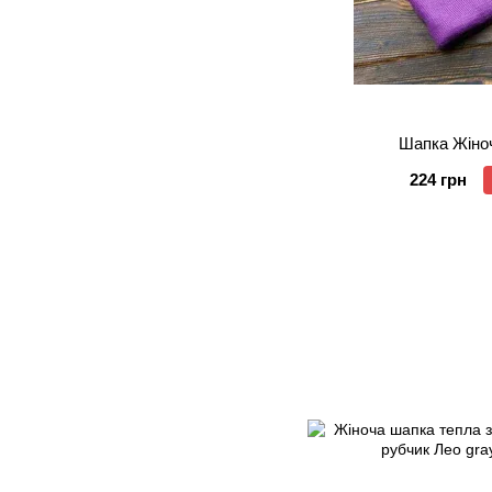
Шапка Жіноч
224 грн