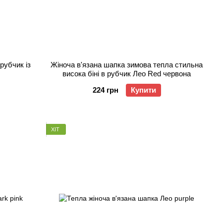
рубчик із
Жіноча в'язана шапка зимова тепла стильна
висока біні в рубчик Лео Red червона
224 грн
Купити
ХІТ