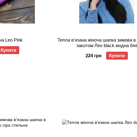
а Leo Pink
Тепла в'язана жіноча шапка зимова в 
закотом Лео black модна біні
Купити
224 грн
Купити