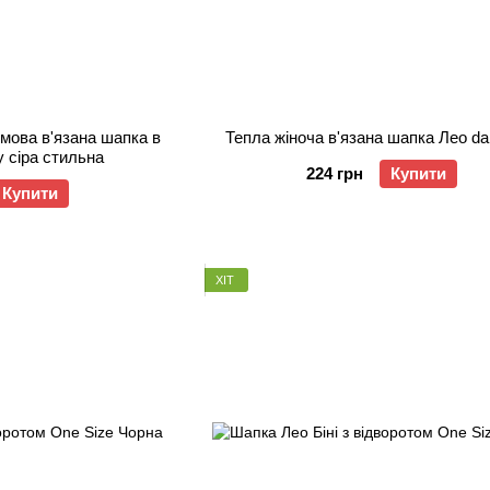
мова в'язана шапка в
Тепла жіноча в'язана шапка Лео da
y сіра стильна
224 грн
Купити
Купити
ХІТ