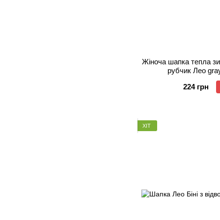
Жіноча шапка тепла зи
рубчик Лео gra
224 грн
ХІТ