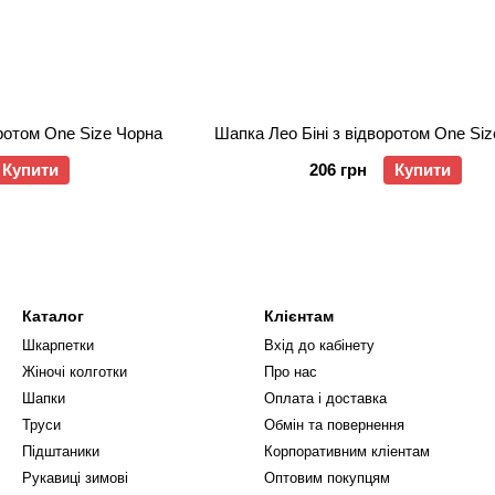
оротом One Size Чорна
Шапка Лео Біні з відворотом One Si
Купити
206 грн
Купити
Каталог
Клієнтам
Шкарпетки
Вхід до кабінету
Жіночі колготки
Про нас
Шапки
Оплата і доставка
Труси
Обмін та повернення
Підштаники
Корпоративним кліентам
Рукавиці зимові
Оптовим покупцям