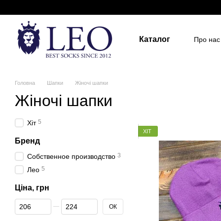
Перейти до основного контенту
Каталог
Про нас
Держа
Для д
Розмір
Головна
Шапки
Жіночі шапки
Жіночі шапки
5
Хіт
ХІТ
Бренд
3
Собственное производство
5
Лео
Ціна, грн
Від Ціна, грн
До Ціна, грн
ОК