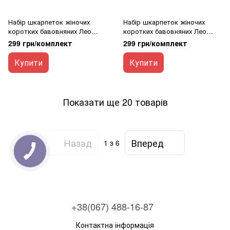
Набір шкарпеток жіночих
Набір шкарпеток жіночих
коротких бавовняних Лео
коротких бавовняних Лео
Basic 36-40 10 пар чорний
Basic 36-40 10 пар білий
299 грн/комплект
299 грн/комплект
Купити
Купити
Показати ще 20 товарів
Назад
Вперед
1
з 6
+38(067) 488-16-87
Контактна інформація