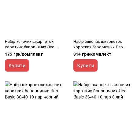
Набір жіночих шкарпеток
Набір жіночих шкарпеток
коротких бавовняних Лео
коротких бавовняних Лео
Snickers 36-40 3 пари Сірий
Snickers 36-40 6 пар Білий
175 грн/комплект
314 грн/комплект
Купити
Купити