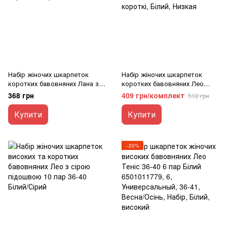
Набір жіночих шкарпеток
Набір жіночих шкарпеток
коротких бавовняних Лана з
коротких бавовняних Лео
сірою підошвою 36-40 10 пар
Snickers 36-40 10 пар Білий
368 грн
409 грн/комплект
512 грн
Білий/Сірий
Купити
Купити
−20%