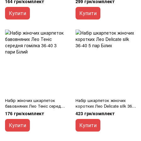
164 грн/комплект
299 грн/комплект
6501011821
6501011819
Купити
Купити
Набір жіночих шкарпеток
Набір шкарпеток жіночих
бавовняних Лео Теніс середня
коротких Лео Delicate silk 36-
гомілка 36-40 3 пари Білий
40 5 пар Білих
176 грн/комплект
423 грн/комплект
Купити
Купити