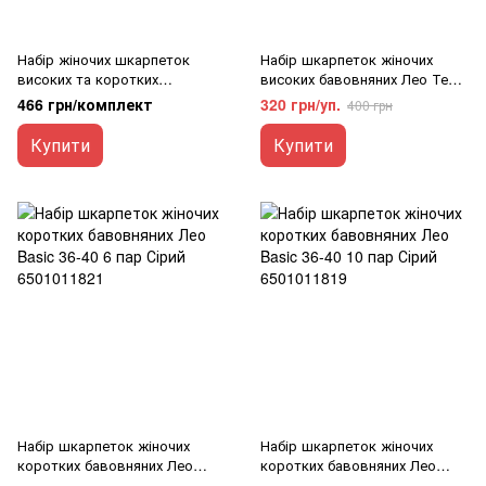
Набір жіночих шкарпеток
Набір шкарпеток жіночих
високих та коротких
високих бавовняних Лео Теніс
бавовняних Лео з сірою
36-40 6 пар Білий 6501011779
466 грн/комплект
320 грн/уп.
400 грн
підошвою 10 пар 36-40 Білий/
Сірий
Купити
Купити
Набір шкарпеток жіночих
Набір шкарпеток жіночих
коротких бавовняних Лео
коротких бавовняних Лео
Basic 36-40 6 пар Сірий
Basic 36-40 10 пар Сірий