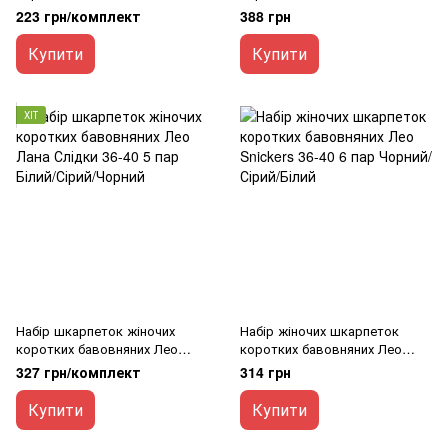
сірою підошвою 36-40 6 пари
сірою підошвою 36-40 10 пар
223 грн/комплект
388 грн
Білий/Сірий
Білий/Сірий
Купити
Купити
ХІТ
Набір шкарпеток жіночих
Набір жіночих шкарпеток
коротких бавовняних Лео
коротких бавовняних Лео
Лана Слідки 36-40 5 пар Білий/
Snickers 36-40 6 пар Чорний/
327 грн/комплект
314 грн
Сірий/Чорний
Сірий/Білий
Купити
Купити