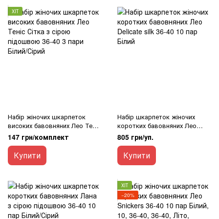
ХІТ
Набір жіночих шкарпеток
Набір шкарпеток жіночих
високих бавовняних Лео Теніс
коротких бавовняних Лео
Сітка з сірою підошвою 36-40
Delicate silk 36-40 10 пар Білий
147 грн/комплект
805 грн/уп.
3 пари Білий/Сірий
Купити
Купити
ХІТ
−20%