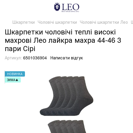
Шкарпетки
Чоловічі шкарпетки
Чоловічі шкарпетки Лео
Ш
Шкарпетки чоловічі теплі високі
махрові Лео лайкра махра 44-46 3
пари Сірі
Артикул:
6501036904
Написати відгук
НОВИНКА
ЗИМА🎄