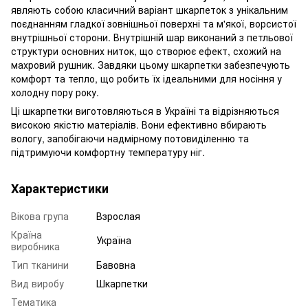
являють собою класичний варіант шкарпеток з унікальним
поєднанням гладкої зовнішньої поверхні та м'якої, ворсистої
внутрішньої сторони. Внутрішній шар виконаний з петльової
структури основних ниток, що створює ефект, схожий на
махровий рушник. Завдяки цьому шкарпетки забезпечують
комфорт та тепло, що робить їх ідеальними для носіння у
холодну пору року.
Ці шкарпетки виготовляються в Україні та відрізняються
високою якістю матеріалів. Вони ефективно вбирають
вологу, запобігаючи надмірному потовиділенню та
підтримуючи комфортну температуру ніг.
Характеристики
Вікова група
Взрослая
Країна
Україна
виробника
Тип тканини
Бавовна
Вид виробу
Шкарпетки
Тематика