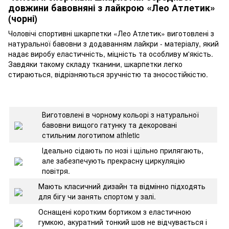
довжини бавовняні з лайкрою «Лео Атлетик»
(чорні)
Чоловічі спортивні шкарпетки «Лео Атлетик» виготовлені з
натуральної бавовни з додаванням лайкри - матеріалу, який
надає виробу еластичність, міцність та особливу м'якість.
Завдяки такому складу тканини, шкарпетки легко
стираються, відрізняються зручністю та зносостійкістю.
Виготовлені в чорному кольорі з натуральної
бавовни вищого гатунку та декоровані
стильним логотипом athletic
Ідеально сідають по нозі і щільно прилягають,
але забезпечують прекрасну циркуляцію
повітря.
Мають класичний дизайн та відмінно підходять
для бігу чи занять спортом у залі.
Оснащені коротким бортиком з еластичною
гумкою, акуратний тонкий шов не відчувається і