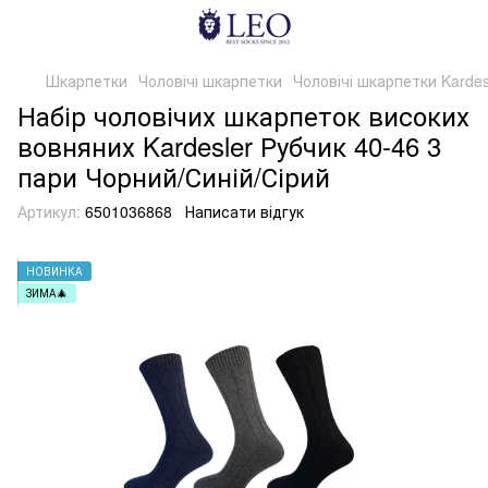
Шкарпетки
Чоловічі шкарпетки
Чоловічі шкарпетки Kardes
Набір чоловічих шкарпеток високих
вовняних Kardesler Рубчик 40-46 3
пари Чорний/Синій/Сірий
Артикул:
6501036868
Написати відгук
НОВИНКА
ЗИМА🎄