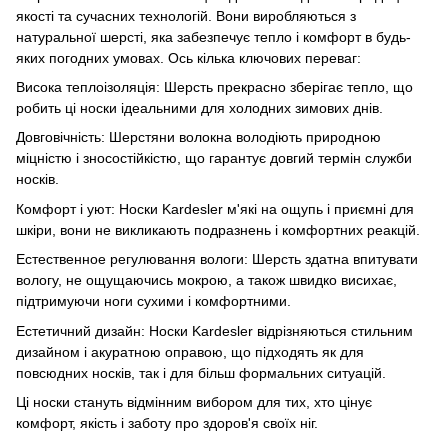
якості та сучасних технологій. Вони виробляються з
натуральної шерсті, яка забезпечує тепло і комфорт в будь-
яких погодних умовах. Ось кілька ключових переваг:
Висока теплоізоляція: Шерсть прекрасно зберігає тепло, що
робить ці носки ідеальними для холодних зимових днів.
Довговічність: Шерстяни волокна володіють природною
міцністю і зносостійкістю, що гарантує довгий термін служби
носків.
Комфорт і уют: Носки Kardesler м'які на ощупь і приємні для
шкіри, вони не викликають подразнень і комфортних реакцій.
Естественное регулювання вологи: Шерсть здатна впитувати
вологу, не ощущаючись мокрою, а також швидко висихає,
підтримуючи ноги сухими і комфортними.
Естетичний дизайн: Носки Kardesler відрізняються стильним
дизайном і акуратною оправою, що підходять як для
повсюдних носків, так і для більш формальних ситуацій.
Ці носки стануть відмінним вибором для тих, хто цінує
комфорт, якість і заботу про здоров'я своїх ніг.