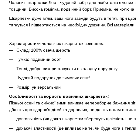
Чоловічі шкарпетки Лео - чудовий вибір для любителів якісних
товщини. Висока гомілка, подвійний борт. Приємна, не колюча п
Шкарпетки дуже м'які, ваші ноги завжди будуть в теплі, при 
тягнуться і підвертаються на необхідну довжину. Всі матеріали е
Характеристики чоловічих шкарпеток вовняних:
Склад: 100% овеча шерсть
Гумка: подвійний борт
Теплі, добре використовувати в холодну пору року.
Чудовий подарунок до зимових свят!
Розмір: універсальний
Особливості та користь вовняних шкарпеток:
Пізньої осені та сніжної зими виникає непереборне бажання зіг
дбають про здоров'я дітей та дорослих, не дають ногам остигат
довговічність (як довго шкарпетки збережуть цілісність і не 
дихаючі властивості (це впливає на те, чи буде нога в тепли