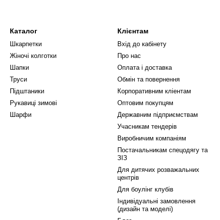
Каталог
Клієнтам
Шкарпетки
Вхід до кабінету
Жіночі колготки
Про нас
Шапки
Оплата і доставка
Труси
Обмін та повернення
Підштаники
Корпоративним кліентам
Рукавиці зимові
Оптовим покупцям
Шарфи
Державним підприємствам
Учасникам тендерів
Виробничим компаніям
Постачальникам спецодягу та
ЗІЗ
Для дитячих розважальних
центрів
Для боулінг клубів
Індивідуальні замовлення
(дизайн та моделі)