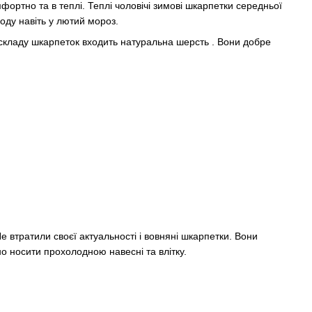
ортно та в теплі. Теплі чоловічі зимові шкарпетки середньої
оду навіть у лютий мороз.
 складу шкарпеток входить натуральна шерсть . Вони добре
е втратили своєї актуальності і вовняні шкарпетки. Вони
но носити прохолодною навесні та влітку.