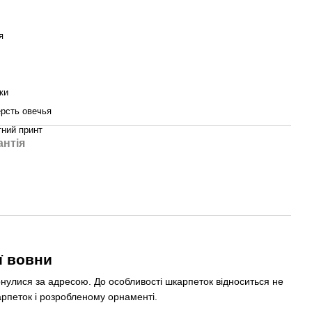
я
ки
рсть овечья
тний принт
антія
ї вовни
рнулися за адресою. До особливості шкарпеток відноситься не
карпеток і розробленому орнаменті.