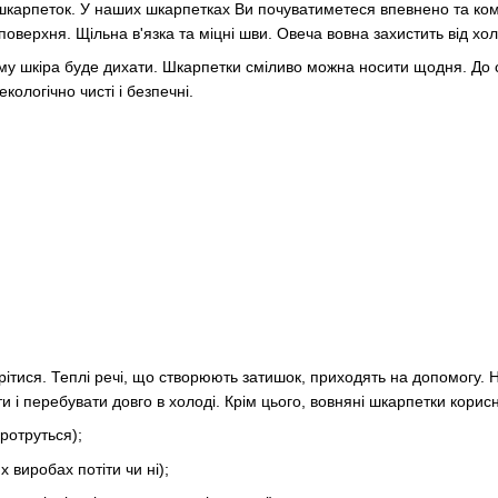
 шкарпеток. У наших шкарпетках Ви почуватиметеся впевнено та комф
оверхня. Щільна в'язка та міцні шви. Овеча вовна захистить від хол
цьому шкіра буде дихати. Шкарпетки сміливо можна носити щодня. До
кологічно чисті і безпечні.
рітися. Теплі речі, що створюють затишок, приходять на допомогу. Н
и і перебувати довго в холоді. Крім цього, вовняні шкарпетки корис
протруться);
х виробах потіти чи ні);