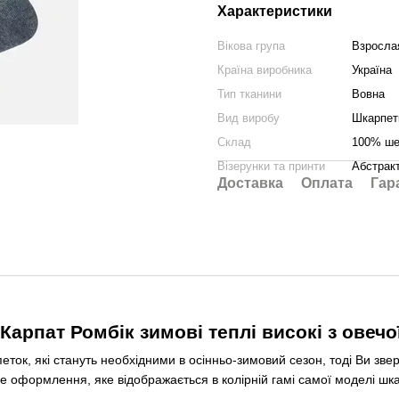
Характеристики
Вікова група
Взросла
Країна виробника
Україна
Тип тканини
Вовна
Вид виробу
Шкарпет
Склад
100% ше
Візерунки та принти
Абстрак
Доставка
Оплата
Гар
Карпат Ромбік зимові теплі високі з овечо
ток, які стануть необхідними в осінньо-зимовий сезон, тоді Ви зве
ське оформлення, яке відображається в колірній гамі самої моделі ш