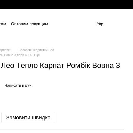
там
Оптовим покупцям
Укр
ям
Постачальникам спецодягу та ЗІЗ
амовлення (дизайн та моделі)
Блог
 (ОФЕРТА)
Контактна інформація
арпетки
Чоловічі шкарпетки Лео
к Вовна 3 пари 40-45 Сірі
 Лео Тепло Карпат Ромбік Вовна 3
Написати відгук
Замовити швидко