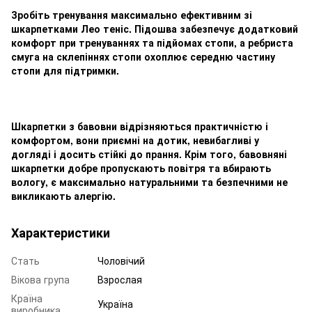
Зробіть тренування максимально ефективним зі
шкарпетками Лео теніс. Підошва забезпечує додатковий
комфорт при тренуваннях та підйомах стопи, а ребриста
смуга на склепіннях стопи охоплює середню частину
стопи для підтримки.
Шкарпетки з бавовни відрізняються практичністю і
комфортом, вони приємні на дотик, невибагливі у
догляді і досить стійкі до прання. Крім того, бавовняні
шкарпетки добре пропускають повітря та вбирають
вологу, є максимально натуральними та безпечними не
викликають алергію.
Характеристики
Стать
Чоловічий
Вікова група
Взрослая
Країна
Україна
виробника