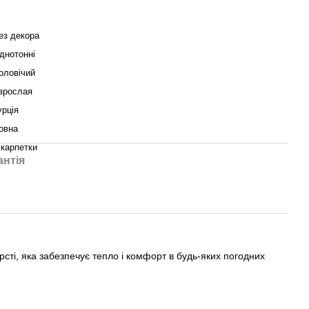
ез декора
днотонні
оловічий
зрослая
урція
овна
карпетки
антія
рсті, яка забезпечує тепло і комфорт в будь-яких погодних