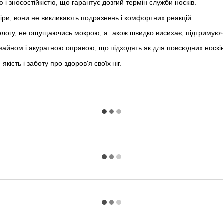
і зносостійкістю, що гарантує довгий термін служби носків.
кіри, вони не викликають подразнень і комфортних реакцій.
ологу, не ощущаючись мокрою, а також швидко висихає, підтримуюч
зайном і акуратною оправою, що підходять як для повсюдних носків
кість і заботу про здоров'я своїх ніг.