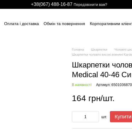
+38(067) 488-16-87
Передзвонити вам?
Оплата і доставка
Обмін та повернення
Корпоративним кліен
вним підприємствам
Учасникам тендерів
Виробничим компані
итячих розважальних центрів
Для боулінг клубів
Індивідуальні з
ні сітки
НАШІ ПАРТНЕРИ
Гарантії
FAQ
ПУБЛІЧНИЙ ДОГОВІР
Головна
Шкарпетки
Чоловічі шк
Шкарпетки чоловічі високі вовняні Karde
Шкарпетки чолові
Medical 40-46 Си
В наявності
Артикул: 6501036870
164 грн/шт.
Купити
шт.