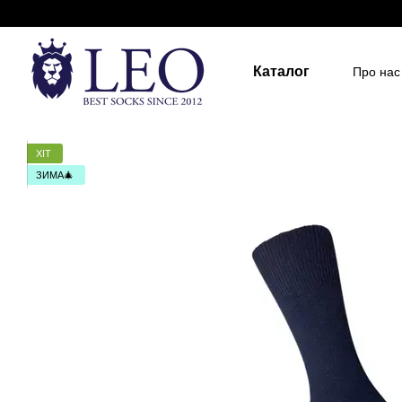
Перейти до основного контенту
Каталог
Про нас
Держа
Для д
Розмір
ХІТ
ЗИМА🎄