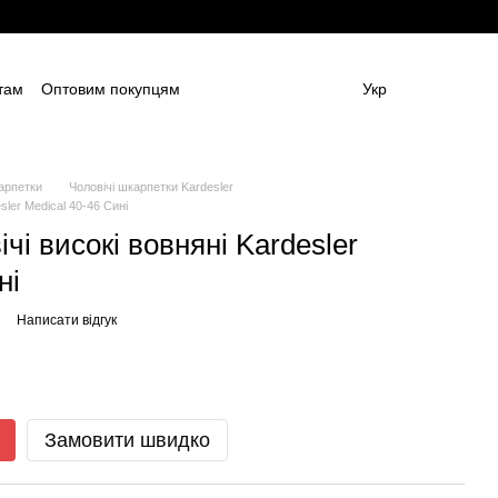
там
Оптовим покупцям
Укр
ям
Постачальникам спецодягу та ЗІЗ
амовлення (дизайн та моделі)
Блог
 (ОФЕРТА)
Контактна інформація
арпетки
Чоловічі шкарпетки Kardesler
sler Medical 40-46 Сині
чі високі вовняні Kardesler
ні
Написати відгук
Замовити швидко