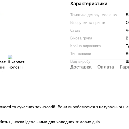
Характеристики
Тематика декору, малюнку
Б
Візерунки та принти
О
Стать
Ч
Вікова група
В
Країна виробника
Т
Тип тканини
В
Вид виробу
Ш
Доставка
Оплата
Гар
якості та сучасних технологій. Вони виробляються з натуральної ше
бить ці носки ідеальними для холодних зимових днів.