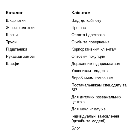
Каталог
Клієнтам
Шкарпетки
Вхід до кабінету
Жіночі колготки
Про нас
Шапки
Оплата і доставка
Труси
Обмін та повернення
Підштаники
Корпоративним кліентам
Рукавиці зимові
Оптовим покупцям
Шарфи
Державним підприємствам
Учасникам тендерів
Виробничим компаніям
Постачальникам спецодягу та
ЗІЗ
Для дитячих розважальних
центрів
Для боулінг клубів
Індивідуальні замовлення
(дизайн та моделі)
Блог