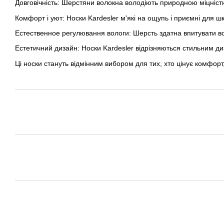
Довговічність: Шерстяни волокна володіють природною міцністю 
Комфорт і уют: Носки Kardesler м'які на ощупь і приємні для ш
Естественное регулювання вологи: Шерсть здатна впитувати в
Естетичний дизайн: Носки Kardesler відрізняються стильним ди
Ці носки стануть відмінним вибором для тих, хто цінує комфорт, я