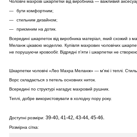
Чоловічі махрові шкарпетки від виробника — важливий аксесуа
бути комфортним;
стильним дизайном;
приємним на дотик.
Всередині шкарпеток від виробника матеріал, який схожий з м
Меланж цікавою моделлю. Купівля махрових чоловічих шкарпето
не порушуючи кровообіг. Відрядні п'яти і шкарпетки не створюю
Шкарпетки чоловічі «Лео Махра Меланж» — м'які і теплі. Стил
Ворс складається з петель основних ниток.
Всередині по структурі нагадує махровий рушник.
Теплі, добре використовувати в холодну пору року.
39-40, 41-42, 43-44, 45-46.
Доступні розміри:
Розмірна сітка: