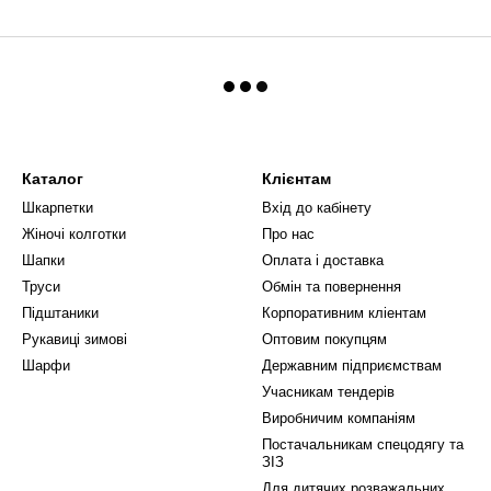
Каталог
Клієнтам
Шкарпетки
Вхід до кабінету
Жіночі колготки
Про нас
Шапки
Оплата і доставка
Труси
Обмін та повернення
Підштаники
Корпоративним кліентам
Рукавиці зимові
Оптовим покупцям
Шарфи
Державним підприємствам
Учасникам тендерів
Виробничим компаніям
Постачальникам спецодягу та
ЗІЗ
Для дитячих розважальних