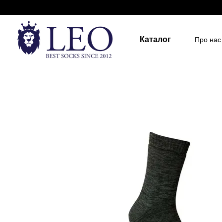
Перейти до основного контенту
Каталог
Про нас
Держа
Для д
Розмір