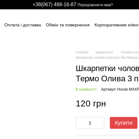
+38(067) 488-16-87
Передзвонити вам?
Оплата і доставка
Обмін та повернення
Корпоративним кліен
вним підприємствам
Учасникам тендерів
Виробничим компані
итячих розважальних центрів
Для боулінг клубів
Індивідуальні з
ні сітки
НАШІ ПАРТНЕРИ
Гарантії
FAQ
ПУБЛІЧНИЙ ДОГОВІР
Головна
Шкарпетки
Чоловічі шк
Шкарпетки чоловічі махрові Лео Махра
Шкарпетки чолов
Термо Олива 3 
В наявності
Артикул: Носки МАХ
120 грн
Купити