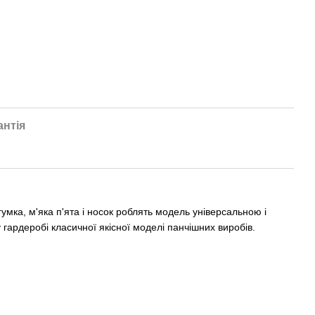
антія
мка, м'яка п'ята і носок роблять модель універсальною і
 гардеробі класичної якісної моделі панчішних виробів.