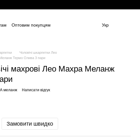
там
Оптовим покупцям
Укр
ям
Постачальникам спецодягу та ЗІЗ
амовлення (дизайн та моделі)
Блог
 (ОФЕРТА)
Контактна інформація
арпетки
Чоловічі шкарпетки Лео
 Меланж Термо Олива 3 пари
ічі махрові Лео Махра Меланж
пари
РА меланж
Написати відгук
Замовити швидко