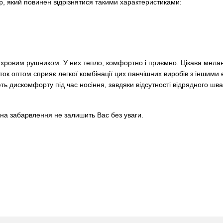
р, який повинен відрізнятися такими характеристиками:
ахровим рушником. У них тепло, комфортно і приємно. Цікава мела
к оптом сприяє легкої комбінації цих панчішних виробів з іншими 
ть дискомфорту під час носіння, завдяки відсутності відрядного шва
ьна забарвлення не залишить Вас без уваги.