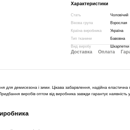
Характеристики
Стать
Чоловічий
Вікова група
Взрослая
Країна виробника
Україна
Тип тканини
Бавовна
Вид виробу
Шкарпетки
Доставка
Оплата
Гар
я для демисезона і зими. Цікава забарвлення, надійна еластична гу
Придбання виробів оптом від виробника завжди гарантує наявність у
виробника