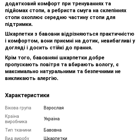
додатковий комфорт при тренуваннях та
підйомах стопи, а ребриста смуга на склепіннях
стопи охоплює середню частину стопи для
підтримки.
Шкарпетки з бавовни відрізняються практичністю
і комфортом, вони приємні на дотик, невибагливі у
догляді і досить стійкі до прання.
Крім того, бавовняні шкарпетки добре
пропускають повітря та вбирають вологу, є
максимально натуральними та безпечними не
викликають алергію.
Характеристики
Вікова група
Взрослая
Країна
Україна
виробника
Тип тканини
Бавовна
Вид виробу
Шкарпетки