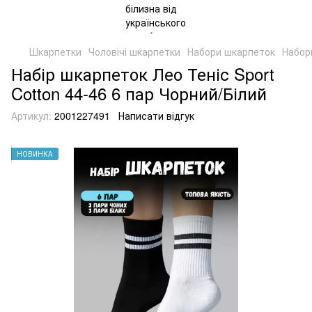
Шкарпетки
Чоловічі шкарпетки
Набори шкарпеток
Набор
Набір шкарпеток Лео Теніс Sport
Cotton 44-46 6 пар Чорний/Білий
Артикул:
2001227491
Написати відгук
НОВИНКА