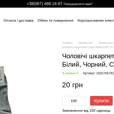
+38(067) 488-16-87
Передзвонити вам?
Оплата і доставка
Обмін та повернення
Корпоративним кліен
вним підприємствам
Учасникам тендерів
Виробничим компані
итячих розважальних центрів
Для боулінг клубів
Індивідуальні з
ні сітки
НАШІ ПАРТНЕРИ
Гарантії
FAQ
ПУБЛІЧНИЙ ДОГОВІР
Головна
Шкарпетки
Шкарпетки і
Чоловічі шкарпетки Сalze Moda OFF 41-4
Чоловічі шкарпе
Білий, Чорний, С
В наявності
Артикул: 1832706782
20 грн
Купити
Замовлення від 100 одиниць