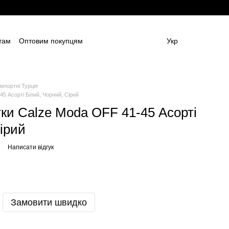
там
Оптовим покупцям
Укр
ям
Постачальникам спецодягу та ЗІЗ
амовлення (дизайн та моделі)
Блог
 (ОФЕРТА)
Контактна інформація
мпортні Турція
5 Асорті Білий, Чорний, Сірий
тки Сalze Moda OFF 41-45 Асорті
ірий
Написати відгук
Замовити швидко