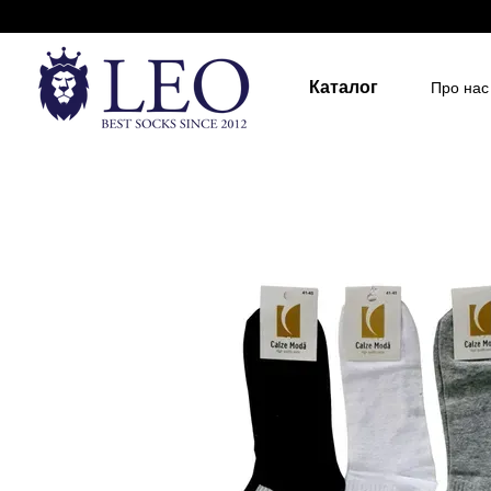
Перейти до основного контенту
Каталог
Про нас
Держа
Для д
Розмір