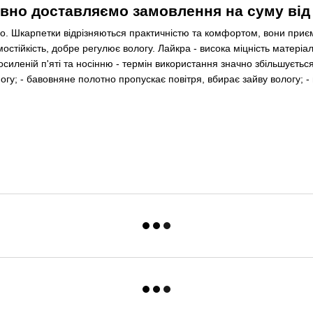
вно доставляємо замовлення на суму від 3
 Шкарпетки відрізняються практичністю та комфортом, вони приємн
мостійкість, добре регулює вологу. Лайкра - висока міцність матеріа
осиленій п'яті та носінню - термін використання значно збільшується
у; - бавовняне полотно пропускає повітря, вбирає зайву вологу; - н