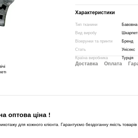
Характеристики
Тип тканини
Бавовна
Вид виробу
Шкарпет
Візерунки та принти
Бренд
Стать
Унісекс
Країна виробника
Турція
Доставка
Оплата
Гар
а оптова ціна !
рикотажу для кожного клієнта. Гарантуємо бездоганну якість товарів