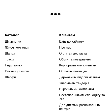
Каталог
Клієнтам
Шкарпетки
Вхід до кабінету
Жіночі колготки
Про нас
Шапки
Оплата і доставка
Труси
Обмін та повернення
Підштаники
Корпоративним кліентам
Рукавиці зимові
Оптовим покупцям
Шарфи
Державним підприємствам
Учасникам тендерів
Виробничим компаніям
Постачальникам спецодягу та
ЗІЗ
Для дитячих розважальних
центрів