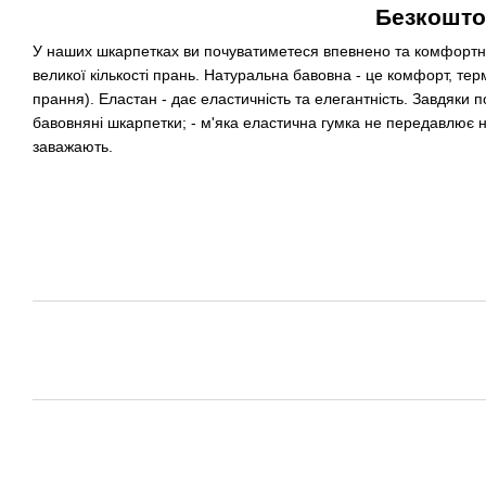
Безкошто
У наших шкарпетках ви почуватиметеся впевнено та комфортно.
великої кількості прань. Натуральна бавовна - це комфорт, тер
прання). Еластан - дає еластичність та елегантність. Завдяки п
бавовняні шкарпетки; - м'яка еластична гумка не передавлює ног
заважають.