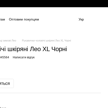
там
Оптовим покупцям
Укр
ям
Постачальникам спецодягу та ЗІЗ
амовлення (дизайн та моделі)
Блог
 (ОФЕРТА)
Контактна інформація
ці зимові Лео
Рукавички чоловічі шкіряні Лео ХL Чорні
чі шкіряні Лео ХL Чорні
045564
Написати відгук
иться