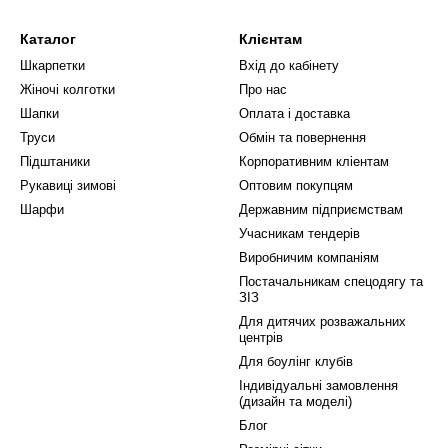
Каталог
Клієнтам
Шкарпетки
Вхід до кабінету
Жіночі колготки
Про нас
Шапки
Оплата і доставка
Труси
Обмін та повернення
Підштаники
Корпоративним кліентам
Рукавиці зимові
Оптовим покупцям
Шарфи
Державним підприємствам
Учасникам тендерів
Виробничим компаніям
Постачальникам спецодягу та
ЗІЗ
Для дитячих розважальних
центрів
Для боулінг клубів
Індивідуальні замовлення
(дизайн та моделі)
Блог