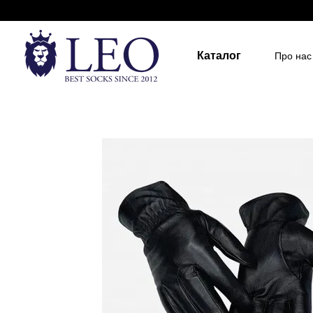
Перейти до основного контенту
Каталог
Про нас
Держа
Для д
Розмір