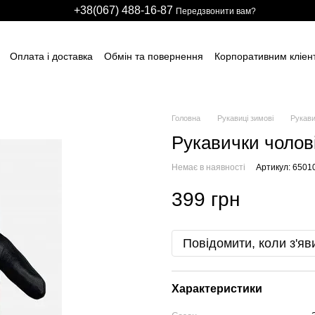
+38(067) 488-16-87
Передзвонити вам?
Оплата і доставка
Обмін та повернення
Корпоративним кліен
вним підприємствам
Учасникам тендерів
Виробничим компані
итячих розважальних центрів
Для боулінг клубів
Індивідуальні з
ні сітки
НАШІ ПАРТНЕРИ
Гарантії
FAQ
ПУБЛІЧНИЙ ДОГОВІР
Головна
Рукавиці зимові
Рукави
Рукавички чолові
Немає в наявності
Артикул: 6501
399 грн
Повідомити, коли з'яв
Характеристики