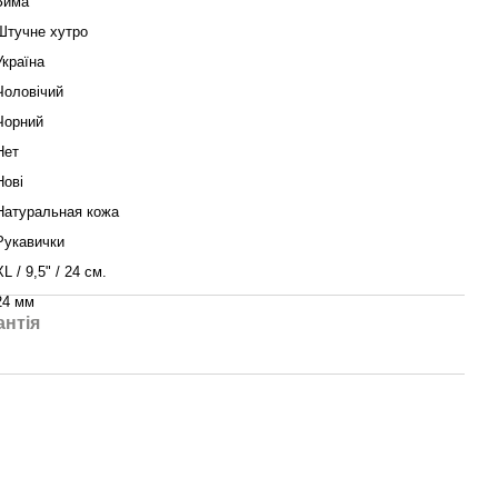
Зима
Штучне хутро
Україна
Чоловічий
Чорний
Нет
Нові
Натуральная кожа
Рукавички
XL / 9,5" / 24 см.
24 мм
антія