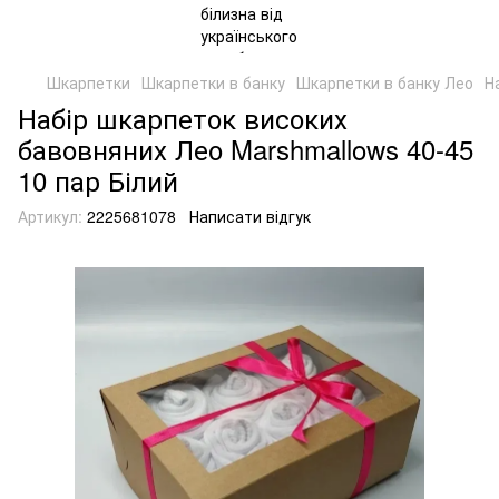
Шкарпетки
Шкарпетки в банку
Шкарпетки в банку Лео
Н
Набір шкарпеток високих
бавовняних Лео Marshmallows 40-45
10 пар Білий
Артикул:
2225681078
Написати відгук