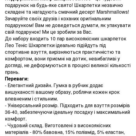
подарунок на будь-яке свято! Шкарпетки незвично
складені та нагадують смачний десерт Marshmallows!
Зачаруйте своїх друзів і коханих оригінальним
подарунком! Вам не доведеться думати, як упакувати
свій подарунок! Ми це зробили за Вас.
До набору входить 10 пар високоякісних шкарпеток
Лео Теніс Шкарпетки ідеально підійдуть під
спортивне взуття, вирізняються практичністю та
комфортом, вони приємні на дотик, невибагливі у
догляді, не деформуються в процесі великої кількості
прань.
Переваги:
- Елегантний дизайн. Гумка в рубчик додає
вишуканості вашому образу, роблячи кожен крок
впевненим і стильним.
- Універсальний розмір. Підходить для взуття розмірів
36-40, забезпечуючи ідеальну посадку і максимальний
комфорт.
- Чудовий склад. Виготовлені з високоякісних
матеріалів - 80% бавовна, 15% поліамід, 5% еластан,