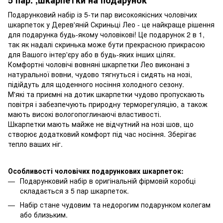
Подарунковий набір із 5-ти пар високоякісних чоловічих
шкарпеток у Дерев'яній Скриньці Лео - це найкраще рішення
для подарунка будь-якому чоловікові! Це подарунок 2 в 1,
так як надалі скринька може бути прекрасною прикрасою
для Вашого інтер'єру або в будь-яких інших цілях.
Комфортні чоловічі вовняні шкарпетки Лео виконані з
натуральної вовни, чудово тягнуться і сидять на нозі,
підійдуть для щоденного носіння холодного сезону.
М'які та приємні на дотик шкарпетки чудово пропускають
повітря і забезпечують природну терморегуляцію, а також
мають високі вологопоглинаючі властивості.
Шкарпетки мають майже не відчутний на нозі шов, що
створює додатковий комфорт під час носіння. Зберігає
тепло ваших ніг.
Особливості чоловічих подарункових шкарпеток:
Подарунковий набір в оригінальній фірмовій коробці
складається з 5 пар шкарпеток.
Набір стане чудовим та недорогим подарунком колегам
або близьким.