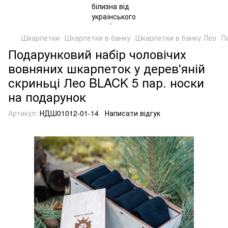
Шкарпетки
Шкарпетки в банку
Шкарпетки в банку Лео
П
Подарунковий набір чоловічих
вовняних шкарпеток у дерев'яній
скриньці Лео BLACK 5 пар. носки
на подарунок
Артикул:
НДШ01012-01-14
Написати відгук