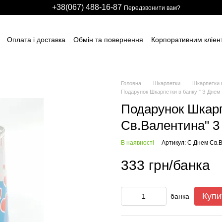
+38(067) 488-16-87
Передзвонити вам?
Оплата і доставка
Обмін та повернення
Корпоративним кліен
вним підприємствам
Учасникам тендерів
Виробничим компані
итячих розважальних центрів
Для боулінг клубів
Індивідуальні з
ні сітки
НАШІ ПАРТНЕРИ
Гарантії
FAQ
ПУБЛІЧНИЙ ДОГОВІР
Головна
Шкарпетки
Шкарпетки 
Подарунок Шкарпетки в банку " З Днем 
Подарунок Шкарп
Св.Валентина" 3
В наявності
Артикул: С Днем Св.
333 грн/банка
Купи
банка