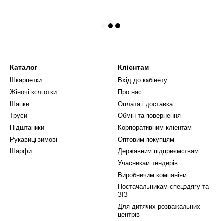
Каталог
Клієнтам
Шкарпетки
Вхід до кабінету
Жіночі колготки
Про нас
Шапки
Оплата і доставка
Труси
Обмін та повернення
Підштаники
Корпоративним кліентам
Рукавиці зимові
Оптовим покупцям
Шарфи
Державним підприємствам
Учасникам тендерів
Виробничим компаніям
Постачальникам спецодягу та
ЗІЗ
Для дитячих розважальних
центрів