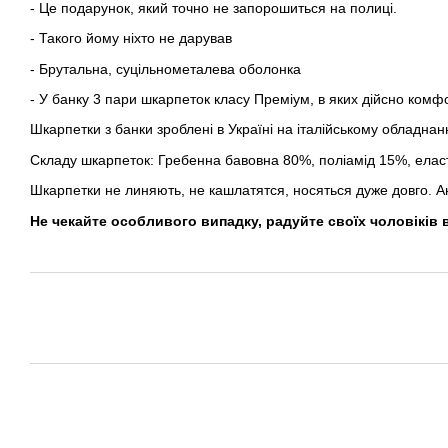
- Це подарунок, який точно не запорошиться на полиці.
- Такого йому ніхто не дарував
- Брутальна, суцільнометалева оболонка
- У банку 3 пари шкарпеток класу Преміум, в яких дійсно комф
Шкарпетки з банки зроблені в Україні на італійському обладнан
Складу шкарпеток: Гребенна бавовна 80%, поліамід 15%, ела
Шкарпетки не линяють, не кашлатятся, носяться дуже довго. Ан
Не чекайте особливого випадку, радуйте своїх чоловіків 