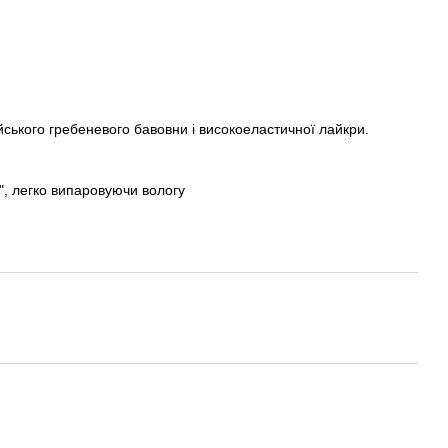
ійського гребеневого бавовни і високоеластичної лайкри.
", легко випаровуючи вологу