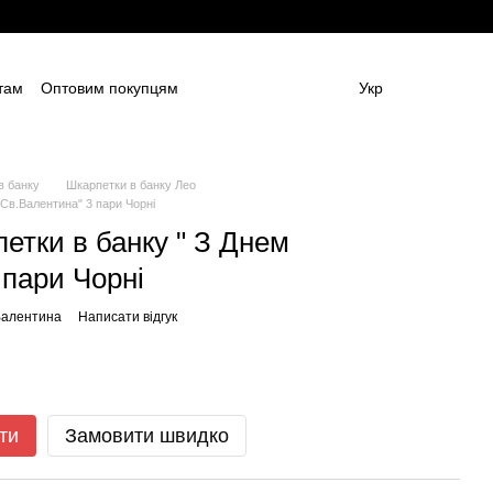
там
Оптовим покупцям
Укр
ям
Постачальникам спецодягу та ЗІЗ
амовлення (дизайн та моделі)
Блог
 (ОФЕРТА)
Контактна інформація
в банку
Шкарпетки в банку Лео
Св.Валентина" 3 пари Чорні
етки в банку " З Днем
 пари Чорні
Валентина
Написати відгук
ти
Замовити швидко