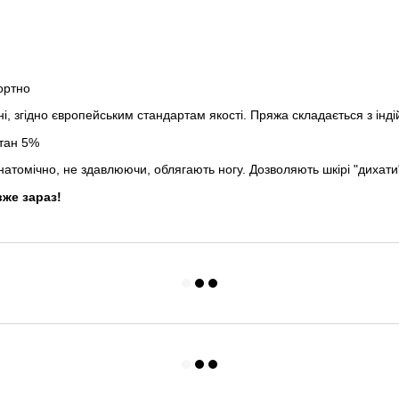
ортно
ні, згідно європейським стандартам якості. Пряжа складається з інд
стан 5%
атомічно, не здавлюючи, облягають ногу. Дозволяють шкірі "дихати
вже зараз!