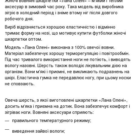
Жіночі вовняні шкарпетки «Лана Олені» – м'який і теплий
аксесуар в зимовий час року. Така модель від виробника
зігріє в холодний період і зніме втому ніг після довгого
робочого дня.
Виріб відрізняється хорошою еластичністю і відмінно
тримає форму на нозі, що мотивує купити футболки жіночі
шкарпетки оптом.
Модель «Лана Олені» виконана з 100% овечої вовни.
Матеріал забезпечує хорошу терморегуляцію і повітрообмін.
Під час тривалого використання ноги не потіють, і виводять
вологу назовні. Шерсть також володіє лікувальним дією на
організм. Вони м'які і приємні, не викликають подразнень на
шкірі. Еластична гумка не передавлює ногу, при цьому носки
не сповзають.
Овеча шерсть, з якої виготовлені шкарпетки «Лана Олені»,
досить м'яка і приємна на дотик. Вона забезпечує комфорт і
зігріває ноги. Вовняні аксесуари сприяють:
правильного температурного режиму;
виведення зайвої вологи;