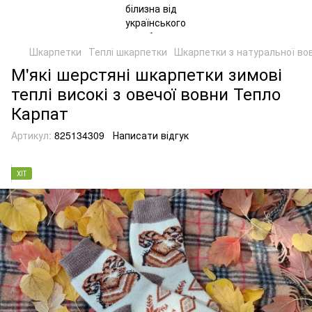
Шкарпетки
Теплі шкарпетки
Шкарпетки з натуральної во
М'які шерстяні шкарпетки зимові
теплі високі з овечої вовни Тепло
Карпат
Артикул:
825134309
Написати відгук
ХІТ