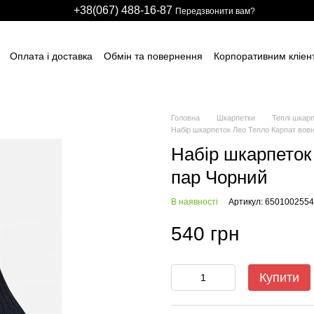
+38(067) 488-16-87
Передзвонити вам?
Оплата і доставка
Обмін та повернення
Корпоративним кліен
вним підприємствам
Учасникам тендерів
Виробничим компані
итячих розважальних центрів
Для боулінг клубів
Індивідуальні з
ні сітки
НАШІ ПАРТНЕРИ
Гарантії
FAQ
ПУБЛІЧНИЙ ДОГОВІР
Головна
Шкарпетки
Теплі шкар
Набір шкарпеток Лео Тепло Карпат вовн
Набір шкарпеток
пар Чорний
В наявності
Артикул: 6501002554
540 грн
Купити