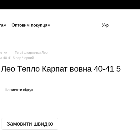
там
Оптовим покупцям
Укр
ям
Постачальникам спецодягу та ЗІЗ
амовлення (дизайн та моделі)
Блог
 (ОФЕРТА)
Контактна інформація
петки
Теплі шкарпетки Лео
а 40-41 5 пар Чорний
 Лео Тепло Карпат вовна 40-41 5
Написати відгук
Замовити швидко