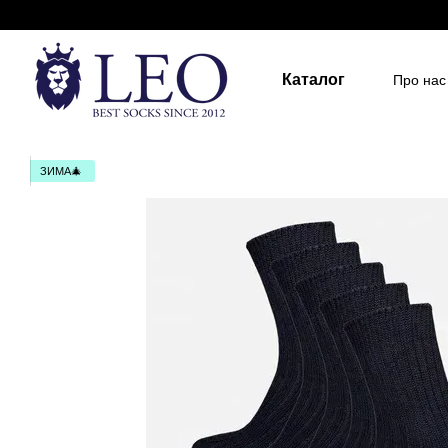
Перейти до основного контенту
Каталог
Про нас
Держа
Для д
Розмір
ЗИМА🎄