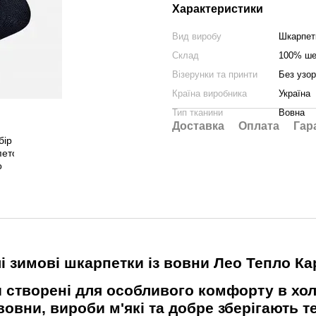
Характеристики
Вид виробу
Шкарпет
Склад
100% ше
Візерунки та принти
Без узор
Країна виробника
Україна
Тип тканини
Вовна
Доставка
Оплата
Гар
і зимові шкарпетки із вовни
Лео Тепло Ка
 створені для особливого комфорту в хол
овни, вироби м'які та добре зберігають те