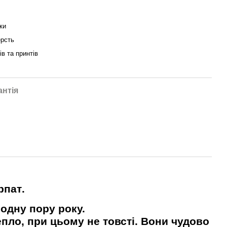
ки
рсть
ів та принтів
антія
рпат
.
одну пору року.
пло, при цьому не товсті. Вони чудово