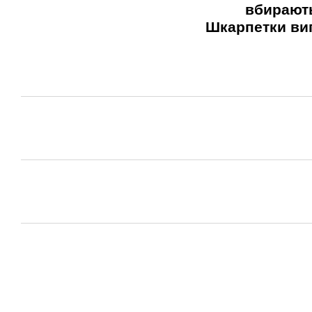
вбирають
Шкарпетки виг