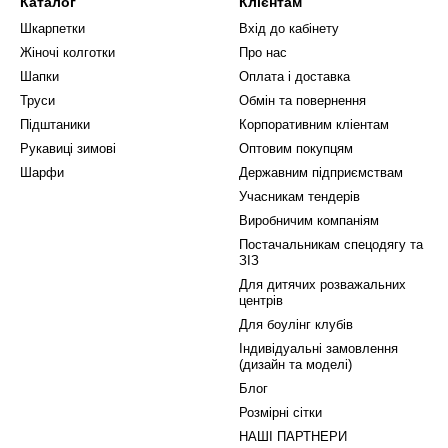
Каталог
Клієнтам
Шкарпетки
Вхід до кабінету
Жіночі колготки
Про нас
Шапки
Оплата і доставка
Труси
Обмін та повернення
Підштаники
Корпоративним кліентам
Рукавиці зимові
Оптовим покупцям
Шарфи
Державним підприємствам
Учасникам тендерів
Виробничим компаніям
Постачальникам спецодягу та
ЗІЗ
Для дитячих розважальних
центрів
Для боулінг клубів
Індивідуальні замовлення
(дизайн та моделі)
Блог
Розмірні сітки
НАШІ ПАРТНЕРИ