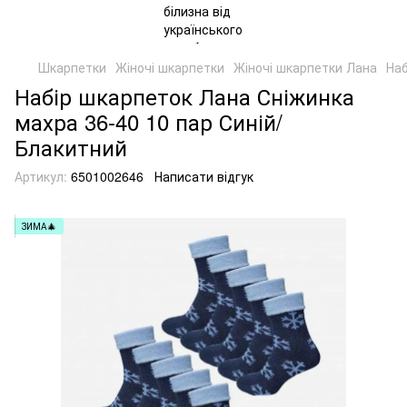
Шкарпетки
Жіночі шкарпетки
Жіночі шкарпетки Лана
Наб
Набір шкарпеток Лана Сніжинка
махра 36-40 10 пар Синій/
Блакитний
Артикул:
6501002646
Написати відгук
ЗИМА🎄