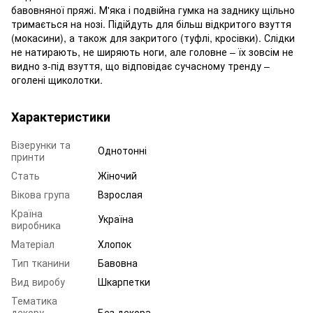
бавовняної пряжі. М'яка і подвійна гумка на заднику щільно
тримається на нозі. Підійдуть для більш відкритого взуття
(мокасини), а також для закритого (туфлі, кросівки). Слідки
не натирають, не ширяють ноги, але головне – їх зовсім не
видно з-під взуття, що відповідає сучасному тренду –
оголені щиколотки.
Характеристики
Візерунки та
Однотонні
принти
Стать
Жіночий
Вікова група
Взрослая
Країна
Україна
виробника
Матеріал
Хлопок
Тип тканини
Бавовна
Вид виробу
Шкарпетки
Тематика
декору,
Без декора