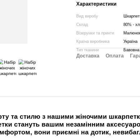
Характеристики
Вид виробу
Шкарпет
Склад
80% - хл
Візерунки та принти
Малюно
Країна виробника
Україна
Тип тканини
Бавовна
Доставка
Оплата
Гар
ту та стилю з нашими жіночими шкарпетк
рпетки стануть вашим незамінним аксесуар
омфортом, вони приємні на дотик, невибаг