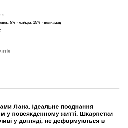
ки
опок, 5% - лайкра, 15% - полиамид
к
антія
ами Лана. Ідеальне поєднання
ом у повсякденному житті. Шкарпетки
ливі у догляді, не деформуються в