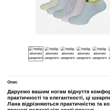
Опис
Даруємо вашим ногам відчуття комфор
практичності та елегантності, ці шка
Лана відрізняються практичністю та к
процесі великої кількості прання.