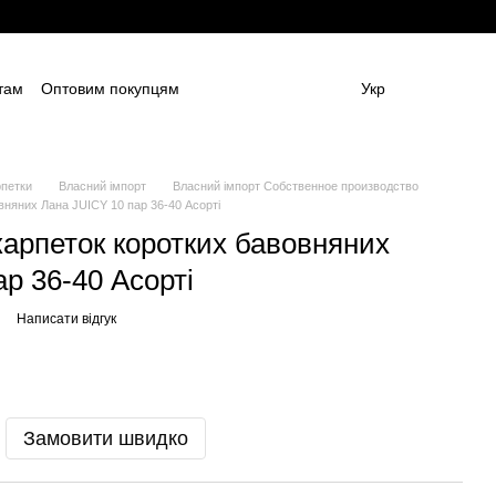
там
Оптовим покупцям
Укр
ям
Постачальникам спецодягу та ЗІЗ
амовлення (дизайн та моделі)
Блог
 (ОФЕРТА)
Контактна інформація
рпетки
Власний імпорт
Власний імпорт Собственное производство
вняних Лана JUICY 10 пар 36-40 Асорті
карпеток коротких бавовняних
р 36-40 Асорті
Написати відгук
Замовити швидко