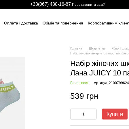
+38(067) 488-16-87
Передзвонити вам?
Оплата і доставка
Обмін та повернення
Корпоративним кліен
вним підприємствам
Учасникам тендерів
Виробничим компані
итячих розважальних центрів
Для боулінг клубів
Індивідуальні з
ні сітки
НАШІ ПАРТНЕРИ
Гарантії
FAQ
ПУБЛІЧНИЙ ДОГОВІР
Головна
Шкарпетки
Жіночі шка
Набір жіночих шкарпеток коротких баво
Набір жіночих ш
Лана JUICY 10 па
В наявності
Артикул: 2100799624
539 грн
Купити