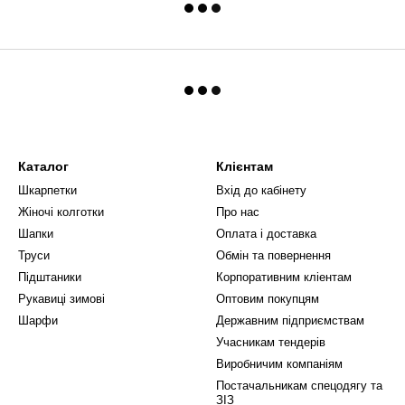
Каталог
Клієнтам
Шкарпетки
Вхід до кабінету
Жіночі колготки
Про нас
Шапки
Оплата і доставка
Труси
Обмін та повернення
Підштаники
Корпоративним кліентам
Рукавиці зимові
Оптовим покупцям
Шарфи
Державним підприємствам
Учасникам тендерів
Виробничим компаніям
Постачальникам спецодягу та
ЗІЗ