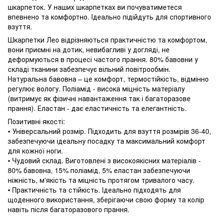
шкарпеток. У наших шкарпетках ви почуватиметеся
впевнено та комфортно. Ідеально підійдуть для спортивного
взуття.
Шкарпетки Лео відрізняються практичністю та комфортом,
вони приємні на дотик, невибагливі у догляді, не
деформуються в процесі частого прання. 80% бавовни у
складі тканини забезпечує вільний повітрообмін.
Натуральна бавовна – це комфорт, термостійкість, відмінно
регулює вологу. Поліамід - висока міцність матеріалу
(витримує як фізичні навантаження так і багаторазове
прання). Еластан - дає еластичність та елегантність.
Позитивні якості:
• Універсальний розмір. Підходить для взуття розмірів 36-40,
забезпечуючи ідеальну посадку та максимальний комфорт
для кожної ноги.
• Чудовий склад. Виготовлені з високоякісних матеріалів -
80% бавовна, 15% поліамід, 5% еластан забезпечуючи
ніжність, м'якість та міцність протягом тривалого часу.
• Практичність та стійкість. Ідеально підходять для
щоденного використання, зберігаючи свою форму та колір
навіть після багаторазового прання.