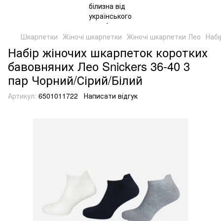
Шкарпетки
Жіночі шкарпетки
Жіночі шкарпетки Лео
Набі
Набір жіночих шкарпеток коротких
бавовняних Лео Snickers 36-40 3
пар Чорний/Сірий/Білий
Артикул:
6501011722
Написати відгук