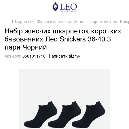
Шкарпетки
Жіночі шкарпетки
Жіночі шкарпетки Лео
Набі
Набір жіночих шкарпеток коротких
бавовняних Лео Snickers 36-40 3
пари Чорний
Артикул:
6501011718
Написати відгук