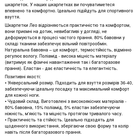
шкарпеток. У наших шкарпетках ви почуватиметеся
впевнено та комфортно. Ідеально підійдуть для спортивного
взуття.
Шкарпетки Лео відрізняються практичністю та комфортом,
вони приємні на дотик, невибагливі у догляді, не
деформуються в процесі частого прання. 80% бавовни у
складі тканини забезпечує вільний повітрообмін.
Натуральна бавовна – це комфорт, термостійкість, відмінно
регулює вологу. Поліамід - висока міцність матеріалу
(витримує як фізичні навантаження так і багаторазове
прання). Еластан - дає еластичність та елегантність.
Позитивні якості:
• Універсальний розмір. Підходить для взуття розмірів 36-40,
забезпечуючи ідеальну посадку та максимальний комфорт
для кожної ноги.
• Чудовий склад. Виготовлені з високоякісних матеріалів -
80% бавовна, 15% поліамід, 5% еластан забезпечуючи
ніжність, м'якість та міцність протягом тривалого часу.
• Практичність та стійкість. Ідеально підходять для
щоденного використання, зберігаючи свою форму та колір
навіть після багаторазового прання.