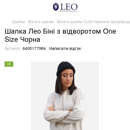
Шапки
Жіночі шапки
Жіночі шапки Собственное производ
Шапка Лео Біні з відворотом One
Size Чорна
Артикул:
6400177984
Написати відгук
ХІТ