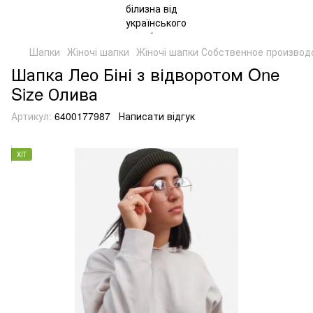
Шапки
Жіночі шапки
Жіночі шапки Собственное производ
Шапка Лео Біні з відворотом One
Size Олива
Артикул:
6400177987
Написати відгук
ХІТ