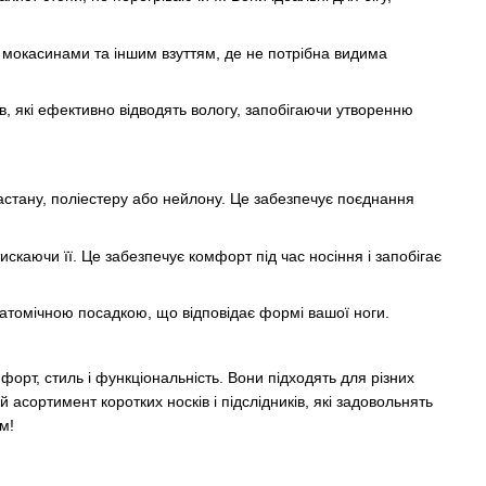
и, мокасинами та іншим взуттям, де не потрібна видима
лів, які ефективно відводять вологу, запобігаючи утворенню
астану, поліестеру або нейлону. Це забезпечує поєднання
искаючи її. Це забезпечує комфорт під час носіння і запобігає
натомічною посадкою, що відповідає формі вашої ноги.
орт, стиль і функціональність. Вони підходять для різних
 асортимент коротких носків і підслідників, які задовольнять
м!