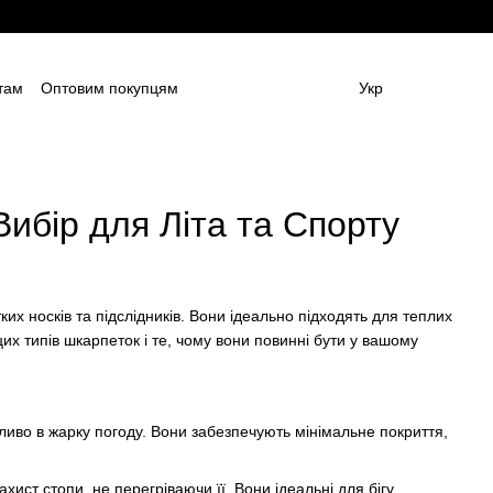
там
Оптовим покупцям
Укр
ям
Постачальникам спецодягу та ЗІЗ
амовлення (дизайн та моделі)
Блог
 (ОФЕРТА)
Контактна інформація
Вибір для Літа та Спорту
их носків та підслідників. Вони ідеально підходять для теплих
цих типів шкарпеток і те, чому вони повинні бути у вашому
жливо в жарку погоду. Вони забезпечують мінімальне покриття,
хист стопи, не перегріваючи її. Вони ідеальні для бігу,