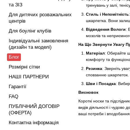
та ЗІЗ
тренувань у залі, теніс
Стиль і Непомітність
Для дитячих розважальних
шкарпетка. Вони залиш
центрів
Відведення Вологи
: 
Для боулінг клубів
мозолів та неприємног
Індивідуальні замовлення
На Що Звернути Увагу П
(дизайн та моделі)
Матеріал
: Обирайте ш
Блог
комфорту та функціона
Розмірні сітки
Резинка
: Зверніть ува
сповзанню шкарпеток.
НАШІ ПАРТНЕРИ
Шви і Посадка
: Вибир
Гарантії
Висновок
FAQ
Короткі носки та підслідн
ПУБЛІЧНИЙ ДОГОВІР
видів діяльності і чудово 
(ОФЕРТА)
ваші потреби і вподобання
Контактна інформація