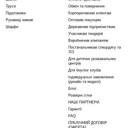
Труси
Обмін та повернення
Підштаники
Корпоративним кліентам
Рукавиці зимові
Оптовим покупцям
Шарфи
Державним підприємствам
Учасникам тендерів
Виробничим компаніям
Постачальникам спецодягу та
ЗІЗ
Для дитячих розважальних
центрів
Для боулінг клубів
Індивідуальні замовлення
(дизайн та моделі)
Блог
Розмірні сітки
НАШІ ПАРТНЕРИ
Гарантії
FAQ
ПУБЛІЧНИЙ ДОГОВІР
(ОФЕРТА)