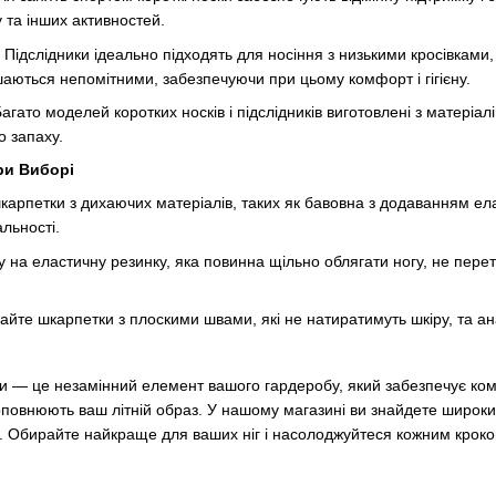
у та інших активностей.
: Підслідники ідеально підходять для носіння з низькими кросівкам
аються непомітними, забезпечуючи при цьому комфорт і гігієну.
Багато моделей коротких носків і підслідників виготовлені з матеріа
о запаху.
ри Виборі
карпетки з дихаючих матеріалів, таких як бавовна з додаванням ел
льності.
гу на еластичну резинку, яка повинна щільно облягати ногу, не перет
айте шкарпетки з плоскими швами, які не натиратимуть шкіру, та а
ики — це незамінний елемент вашого гардеробу, який забезпечує комф
доповнюють ваш літній образ. У нашому магазині ви знайдете широкий
. Обирайте найкраще для ваших ніг і насолоджуйтеся кожним кроко