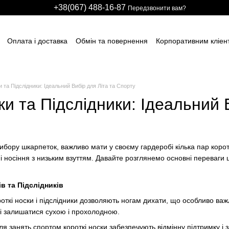
+38(067) 488-16-87
Передзвонити вам?
Оплата і доставка
Обмін та повернення
Корпоративним кліен
вним підприємствам
Учасникам тендерів
Виробничим компані
итячих розважальних центрів
Для боулінг клубів
Індивідуальні з
ні сітки
НАШІ ПАРТНЕРИ
Гарантії
FAQ
ПУБЛІЧНИЙ ДОГОВІР
и та Підслідники: Ідеальний Вибір для Літа та Спорту
ки та Підслідники: Ідеальний 
бору шкарпеток, важливо мати у своєму гардеробі кілька пар коротк
м і носіння з низьким взуттям. Давайте розглянемо основні переваги 
в та Підслідників
роткі носки і підслідники дозволяють ногам дихати, що особливо ва
і залишатися сухою і прохолодною.
Для занять спортом короткі носки забезпечують відмінну підтримку і за