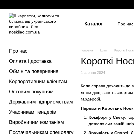
Перейти до основного контенту
Каталог
Про нас
Держа
Для д
Розмір
Про нас
Головна
Блог
Короткі Носк
Короткі Нос
Оплата і доставка
Обмін та повернення
1 серпня 2024
Корпоративним кліентам
Коли справа доходить до ви
Оптовим покупцям
літніх днів, занять спорто
гардеробі.
Державним підприємствам
Переваги Коротких Носкі
Учасникам тендерів
Комфорт у Спеку
: Ко
Виробничим компаніям
дозволяючи вашій шкір
Постачальникам спецодягу
Зручність у Спорті
: 