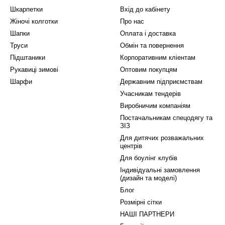
Шкарпетки
Вхід до кабінету
Жіночі колготки
Про нас
Шапки
Оплата і доставка
Труси
Обмін та повернення
Підштаники
Корпоративним кліентам
Рукавиці зимові
Оптовим покупцям
Шарфи
Державним підприємствам
Учасникам тендерів
Виробничим компаніям
Постачальникам спецодягу та
ЗІЗ
Для дитячих розважальних
центрів
Для боулінг клубів
Індивідуальні замовлення
(дизайн та моделі)
Блог
Розмірні сітки
НАШІ ПАРТНЕРИ