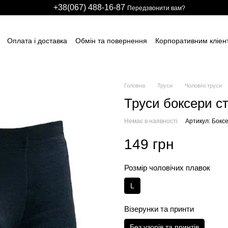
+38(067) 488-16-87
Передзвонити вам?
Оплата і доставка
Обмін та повернення
Корпоративним кліен
вним підприємствам
Учасникам тендерів
Виробничим компані
итячих розважальних центрів
Для боулінг клубів
Індивідуальні з
ні сітки
НАШІ ПАРТНЕРИ
Гарантії
FAQ
ПУБЛІЧНИЙ ДОГОВІР
Головна
Труси
Чоловічі труси
Труси боксери ст
Немає в наявності
Артикул: Бокс
149 грн
Розмір чоловічих плавок
L
Візерунки та принти
Без узорів та принтів