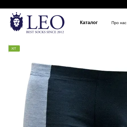
Перейти до основного контенту
Каталог
Про нас
Держа
Для д
Розмір
ХІТ