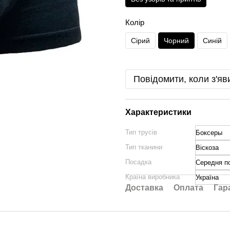
Колір
Сірий
Чорний
Синій
Повідомити, коли з'яв
Характеристики
Тип трусів
Боксеры
Тип тканини
Віскоза
Посадка
Середня п
Країна виробника
Україна
Доставка
Оплата
Гар