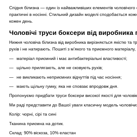
Спідня білизна — один із найважливіших елементів чоловічого 
практичні в носінні. Стильний дизайн моделі сподобається ко
кожен день.
Чоловічі труси боксери від виробника г
Нижня чоловіча білизна від виробника вирізняється якістю та 
рухів і не натирають. Пошиті з м'якого та приємного матеріалу,
матеріал приємний і має антибактеріальні властивості;
щільно прилягають, але не сковують рухів;
не викликають неприємних відчуттів під час носіння;
мають щільну гумку, яка не сповзає впродовж дня.
Пропонуємо придбати труси боксери високої якості для чоловіка
Ми раді представити до Вашої уваги класичну модель чоловічих
Колір: чорні, сірі та сині
Тканина приємна на дотик.
Склад: 90% віскоза, 10% еластан