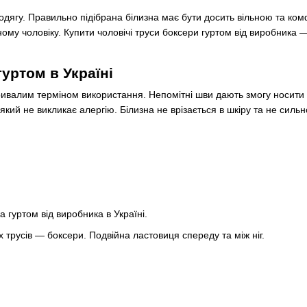
одягу. Правильно підібрана білизна має бути досить вільною та комф
жному чоловіку. Купити чоловічі труси боксери гуртом від виробник
уртом в Україні
тривалим терміном використання. Непомітні шви дають змогу носити ч
 який не викликає алергію. Білизна не врізається в шкіру та не сильн
 гуртом від виробника в Україні.
 трусів — боксери. Подвійна ластовиця спереду та між ніг.