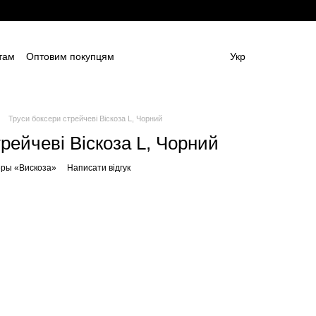
там
Оптовим покупцям
Укр
ям
Постачальникам спецодягу та ЗІЗ
амовлення (дизайн та моделі)
Блог
 (ОФЕРТА)
Контактна інформація
Труси боксери стрейчеві Віскоза L, Чорний
рейчеві Віскоза L, Чорний
еры «Вискоза»
Написати відгук