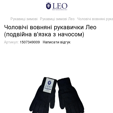
Рукавиці зимові
Рукавиці зимові Лео
Чоловічі вовняні рук
Чоловічі вовняні рукавички Лео
(подвійна в'язка з начосом)
Артикул:
1507349009
Написати відгук