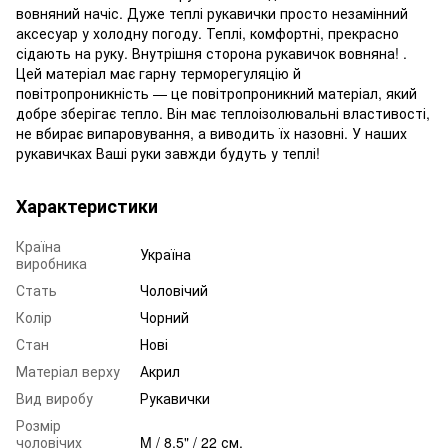
вовняний начіс. Дуже теплі рукавички просто незамінний
аксесуар у холодну погоду. Теплі, комфортні, прекрасно
сідають на руку. Внутрішня сторона рукавичок вовняна! .
Цей матеріал має гарну терморегуляцію й
повітропроникність — це повітропроникний матеріал, який
добре зберігає тепло. Він має теплоізолювальні властивості,
не вбирає випаровування, а виводить їх назовні. У наших
рукавичках Ваші руки завжди будуть у теплі!
Характеристики
Країна
Україна
виробника
Стать
Чоловічий
Колір
Чорний
Стан
Нові
Матеріал верху
Акрил
Вид виробу
Рукавички
Розмір
чоловічих
M / 8,5" / 22 см.