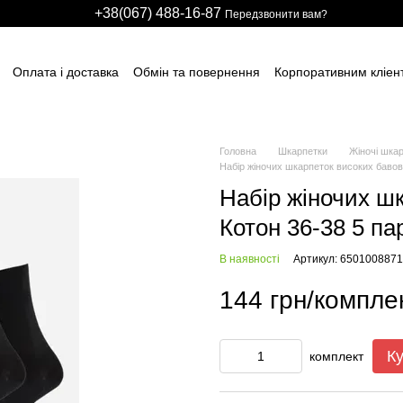
+38(067) 488-16-87
Передзвонити вам?
Оплата і доставка
Обмін та повернення
Корпоративним кліен
вним підприємствам
Учасникам тендерів
Виробничим компані
итячих розважальних центрів
Для боулінг клубів
Індивідуальні з
ні сітки
НАШІ ПАРТНЕРИ
Гарантії
FAQ
ПУБЛІЧНИЙ ДОГОВІР
Головна
Шкарпетки
Жіночі шка
Набір жіночих шкарпеток високих бавов
Набір жіночих ш
Котон 36-38 5 па
В наявності
Артикул: 6501008871
144 грн/компле
К
комплект