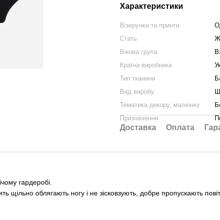
Характеристики
Візерунки та принти
О
Стать
Ж
Вікова група
В
Країна виробника
У
Тип тканини
Б
Вид виробу
Ш
Тематика декору, малюнку
Б
Призначення
П
Доставка
Оплата
Гар
ічому гардеробі.
ть щільно облягають ногу і не зісковзують, добре пропускають пов