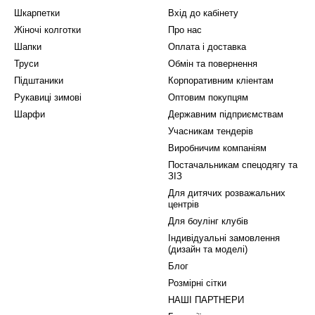
Шкарпетки
Вхід до кабінету
Жіночі колготки
Про нас
Шапки
Оплата і доставка
Труси
Обмін та повернення
Підштаники
Корпоративним кліентам
Рукавиці зимові
Оптовим покупцям
Шарфи
Державним підприємствам
Учасникам тендерів
Виробничим компаніям
Постачальникам спецодягу та
ЗІЗ
Для дитячих розважальних
центрів
Для боулінг клубів
Індивідуальні замовлення
(дизайн та моделі)
Блог
Розмірні сітки
НАШІ ПАРТНЕРИ