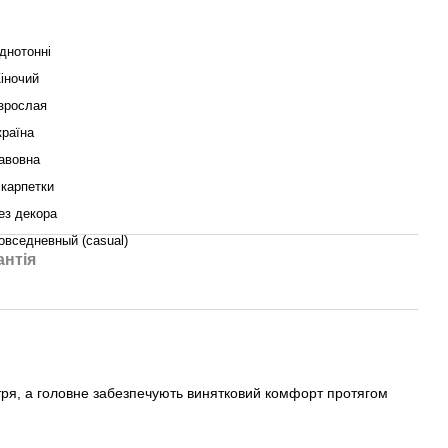
днотонні
іночий
зрослая
країна
авовна
карпетки
ез декора
овседневный (casual)
антія
ітря, а головне забезпечують винятковий комфорт протягом