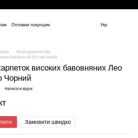
там
Оптовим покупцям
Укр
ям
Постачальникам спецодягу та ЗІЗ
амовлення (дизайн та моделі)
Блог
 (ОФЕРТА)
Контактна інформація
рпетки
Жіночі шкарпетки Лео
няних Лео Котон 36-38 5 пар Чорний
карпеток високих бавовняних Лео
р Чорний
Написати відгук
кт
упити
Замовити швидко